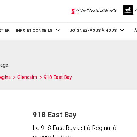
ZoneInvestisseurs RLP
TIER
INFO ET CONSEILS
JOIGNEZ-VOUS À NOUS
À
Page
egina
Glencairn
918 East Bay
918 East Bay
Le 918 East Bay est à Regina, à