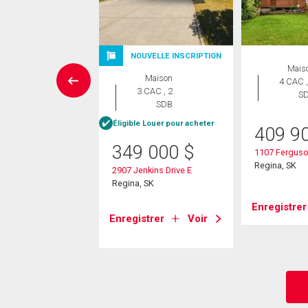
NOUVELLE INSCRIPTION
Maison
Mais
Maison
 CAC , 3
4 CAC ,
3 CAC , 2
SDB
S
SDB
e Louer pour acheter
Éligible Louer pour acheter
409 9
5 000
$
349 000
$
1107 Ferguso
shop Crescent E
Regina, SK
2907 Jenkins Drive E
 SK
Regina, SK
Enregistrer
strer
Voir
Enregistrer
Voir