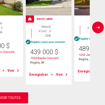
VISITE LIBRE
on
Maison
Maison
 3
4 CAC , 3
4 CAC , 3
DB
SDB
SDB
Éligible Louer pour 
Éligible Louer pour acheter
00
$
489 900
439 000
$
n Crescent
1262 James Cresce
1054 Bayda Crescent
Regina, SK
Regina, SK
Voir
Enregistrer
Enregistrer
Voir