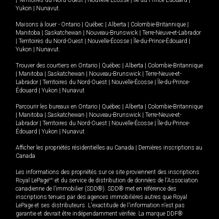
|
Territoires du Nord-Ouest
|
Nouvelle-Écosse
|
Île-du-Prince-Édouard
|
Yukon
|
Nunavut
.
Maisons à louer -
Ontario
|
Québec
|
Alberta
|
Colombie-Britannique
|
Manitoba
|
Saskatchewan
|
Nouveau-Brunswick
|
Terre-Neuve-et-Labrador
|
Territoires du Nord-Ouest
|
Nouvelle-Écosse
|
Île-du-Prince-Édouard
|
Yukon
|
Nunavut
.
Trouver des courtiers en
Ontario
|
Québec
|
Alberta
|
Colombie-Britannique
|
Manitoba
|
Saskatchewan
|
Nouveau-Brunswick
|
Terre-Neuve-et-
Labrador
|
Territoires du Nord-Ouest
|
Nouvelle-Écosse
|
Île-du-Prince-
Édouard
|
Yukon
|
Nunavut
Parcourir les bureaux en
Ontario
|
Québec
|
Alberta
|
Colombie-Britannique
|
Manitoba
|
Saskatchewan
|
Nouveau-Brunswick
|
Terre-Neuve-et-
Labrador
|
Territoires du Nord-Ouest
|
Nouvelle-Écosse
|
Île-du-Prince-
Édouard
|
Yukon
|
Nunavut
Afficher les propriétés résidentielles au Canada
|
Dernières inscriptions au
Canada
Les informations des propriétés sur ce site proviennent des inscriptions
Royal LePage
MD
et du service de distribution de données de l'Association
canadienne de l’immobilier (SDD®). SDD® met en référence des
inscriptions tenues par des agences immobilières autres que Royal
LePage et ses distributeurs. L'exactitude de l'information n'est pas
garantie et devrait être indépendamment vérifiée. La marque DDF®