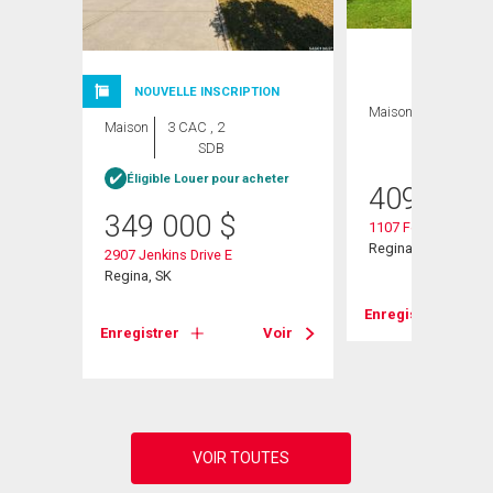
NOUVELLE INSCRIPTION
Maison
4 CAC , 3
Maison
3 CAC , 2
SDB
SDB
heter
Éligible Louer pour acheter
409 900
349 000
$
1107 Ferguson Cre
Regina, SK
2907 Jenkins Drive E
Regina, SK
Enregistrer
Voir
Enregistrer
Voir