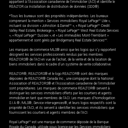
appartient à l'Association canadienne de l’immobilier (ACI) et identifie le
REALTOR.ca Installation de distribution de données (SDD®).
*Tous les bureaux sont des propriétés indépendantes. Les bureaux
comprenant la mention « Services immobiliers Royal LePage
MD
Ltée »,
incluant sa division « Johnston & Daniel
MD
», « Royal LePage
MD
Credit
Valley Real Estate, Brokerage », « Royal LePage
MD
West Real Estate Services
», « Royal LePage
MD
Sussex », et « Les immeubles Mont-Tremblant »
appartiennent et sont gérés par Bridgemarq Real Estate Services
MD
.
Les marques de commerce MLS® ainsi que les logos qui s'y rapportent
désignent les services professionnels rendus par les membres
REALTORS® de l'ACI en vue de l'achat, de la vente et de la location de
biens immobiliers dans le cadre d'un système de vente collaborative.
REALTOR®, REALTORS® et le logo REALTOR® sont des marques
déposées de REALTOR® Canada Inc., une compagnie dont la National
Association of REALTORS® et l'Association canadienne de l’immobilier
sont propriétaires. Les marques de commerce REALTOR® servent à
distinguer les services immobiliers offerts par les courtiers et agents
immobilier en tant que membres de l'ACI. Les marques d'homologation
S.I.A.® /MLS®, Service inter-agences®, et leurs logos respectifs sont la
propriété de l'ACI, et ils servent à identifier les services immobiliers que
fournissent les courtiers et agents membres de l'ACI.
Royal LePage
MD
est une marque de commerce déposée de la Banque
Royale du Canada, utilisée sous licence par les Services immobiliers