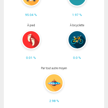
95.04 %
1.97 %
À pied
À bicyclette
0.01 %
0.0 %
Par tout autre moyen
2.98 %