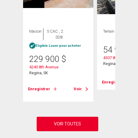
Maison
5 CAC , 2
Terrain
SDB
heter
Éligible Louer pour acheter
54 900
$
229 900
$
4307 8th Avenue
Regina, SK
4240 8th Avenue
Regina, SK
Enregistrer
Voir
Enregistrer
Voir