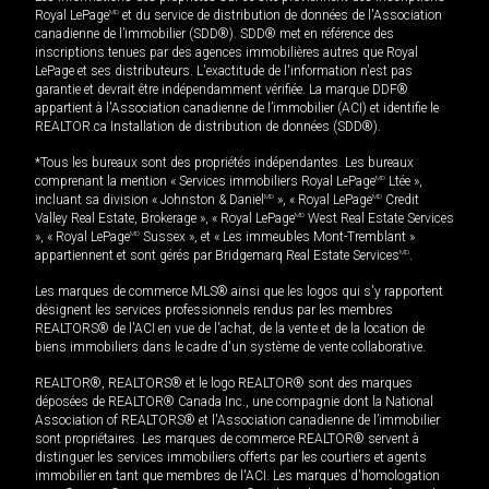
Royal LePage
MD
et du service de distribution de données de l'Association
canadienne de l’immobilier (SDD®). SDD® met en référence des
inscriptions tenues par des agences immobilières autres que Royal
LePage et ses distributeurs. L'exactitude de l'information n'est pas
garantie et devrait être indépendamment vérifiée. La marque DDF®
appartient à l'Association canadienne de l’immobilier (ACI) et identifie le
REALTOR.ca Installation de distribution de données (SDD®).
*Tous les bureaux sont des propriétés indépendantes. Les bureaux
comprenant la mention « Services immobiliers Royal LePage
MD
Ltée »,
incluant sa division « Johnston & Daniel
MD
», « Royal LePage
MD
Credit
Valley Real Estate, Brokerage », « Royal LePage
MD
West Real Estate Services
», « Royal LePage
MD
Sussex », et « Les immeubles Mont-Tremblant »
appartiennent et sont gérés par Bridgemarq Real Estate Services
MD
.
Les marques de commerce MLS® ainsi que les logos qui s'y rapportent
désignent les services professionnels rendus par les membres
REALTORS® de l'ACI en vue de l'achat, de la vente et de la location de
biens immobiliers dans le cadre d'un système de vente collaborative.
REALTOR®, REALTORS® et le logo REALTOR® sont des marques
déposées de REALTOR® Canada Inc., une compagnie dont la National
Association of REALTORS® et l'Association canadienne de l’immobilier
sont propriétaires. Les marques de commerce REALTOR® servent à
distinguer les services immobiliers offerts par les courtiers et agents
immobilier en tant que membres de l'ACI. Les marques d'homologation