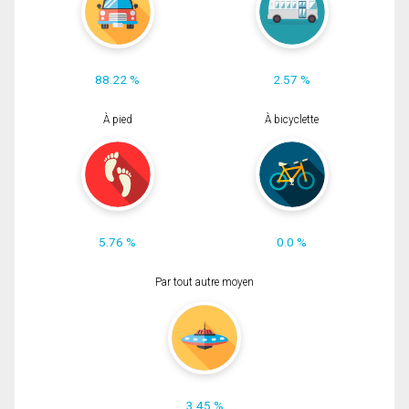
88.22 %
2.57 %
À pied
À bicyclette
5.76 %
0.0 %
Par tout autre moyen
3.45 %