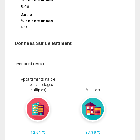
0.48
Autre
% de personnes
5.9
Données Sur Le Bâtiment
TYPE DE BÂTIMENT
Appartements (faible
hauteur et à étages
multiples)
Maisons
12.61 %
87.39 %