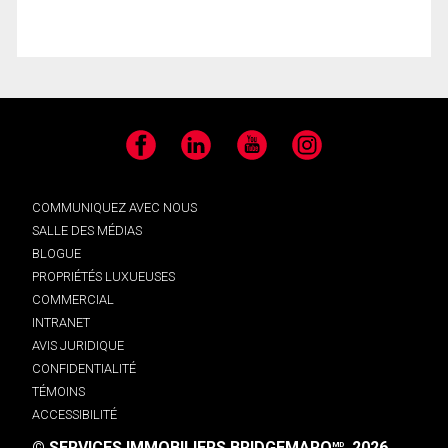
Facebook
LinkedIn
YouTube
Instagram
COMMUNIQUEZ AVEC NOUS
SALLE DES MÉDIAS
BLOGUE
PROPRIÉTÉS LUXUEUSES
COMMERCIAL
INTRANET
AVIS JURIDIQUE
CONFIDENTIALITÉ
TÉMOINS
ACCESSIBILITÉ
© SERVICES IMMOBILIERS BRIDGEMARQ
, 2026.
MD