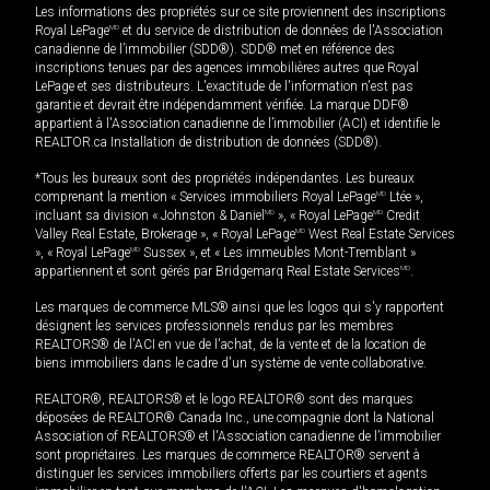
Les informations des propriétés sur ce site proviennent des inscriptions
Royal LePage
MD
et du service de distribution de données de l'Association
canadienne de l’immobilier (SDD®). SDD® met en référence des
inscriptions tenues par des agences immobilières autres que Royal
LePage et ses distributeurs. L'exactitude de l'information n'est pas
garantie et devrait être indépendamment vérifiée. La marque DDF®
appartient à l'Association canadienne de l’immobilier (ACI) et identifie le
REALTOR.ca Installation de distribution de données (SDD®).
*Tous les bureaux sont des propriétés indépendantes. Les bureaux
comprenant la mention « Services immobiliers Royal LePage
MD
Ltée »,
incluant sa division « Johnston & Daniel
MD
», « Royal LePage
MD
Credit
Valley Real Estate, Brokerage », « Royal LePage
MD
West Real Estate Services
», « Royal LePage
MD
Sussex », et « Les immeubles Mont-Tremblant »
appartiennent et sont gérés par Bridgemarq Real Estate Services
MD
.
Les marques de commerce MLS® ainsi que les logos qui s'y rapportent
désignent les services professionnels rendus par les membres
REALTORS® de l'ACI en vue de l'achat, de la vente et de la location de
biens immobiliers dans le cadre d'un système de vente collaborative.
REALTOR®, REALTORS® et le logo REALTOR® sont des marques
déposées de REALTOR® Canada Inc., une compagnie dont la National
Association of REALTORS® et l'Association canadienne de l’immobilier
sont propriétaires. Les marques de commerce REALTOR® servent à
distinguer les services immobiliers offerts par les courtiers et agents