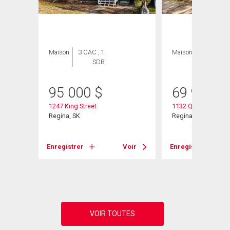
Maison
3 CAC , 1
Maison
2 CAC , 1
SDB
SDB
95 000
$
69 900
$
1247 King Street
1132 Queen Street
Regina, SK
Regina, SK
Voir
Enregistrer
Voir
Enregistrer