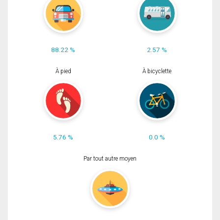
88.22 %
2.57 %
À pied
À bicyclette
5.76 %
0.0 %
Par tout autre moyen