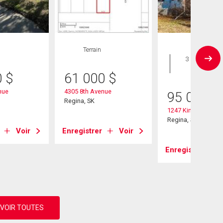
Terrain
Maison
3 CAC , 1
SDB
0
$
61 000
$
nue
4305 8th Avenue
95 000
$
Regina, SK
1247 King Street
Regina, SK
Voir
Enregistrer
Voir
Enregistrer