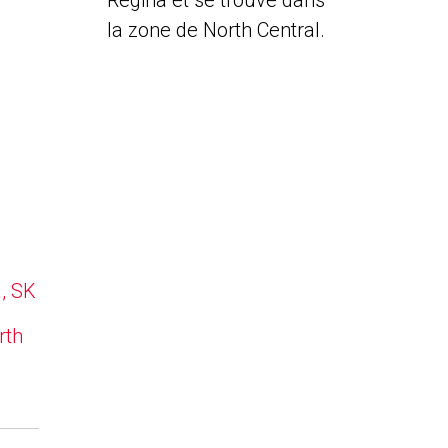
Regina et se trouve dans
la zone de North Central.
a, SK
rth