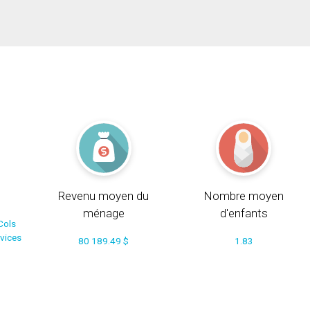
Revenu moyen du
Nombre moyen
ménage
d'enfants
Cols
rvices
80 189.49 $
1.83