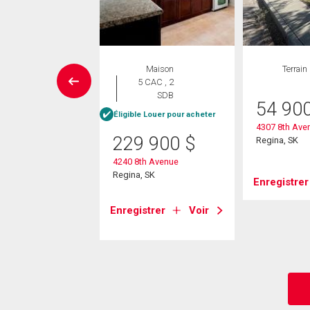
UVELLE INSCRIPTION
Maison
Terrain
Maison
5 CAC , 2
 CAC , 2
SDB
54 90
SDB
Éligible Louer pour acheter
e Louer pour acheter
4307 8th Ave
229 900
$
Regina, SK
9 000
$
4240 8th Avenue
tavish Street
Regina, SK
Enregistrer
 SK
Enregistrer
Voir
strer
Voir