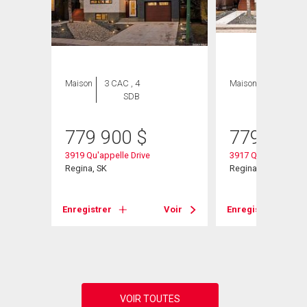
Maison
3 CAC , 4
Maison
4 CAC , 4
SDB
SDB
heter
779 900
$
779 900
3919 Qu'appelle Drive
3917 Qu'appelle Dri
Regina, SK
Regina, SK
Enregistrer
Voir
Enregistrer
Voir