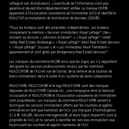
LePage et ses distributeurs. L'exactitude de l'information n'est pas
garantie et devrait être indépendamment vérifiée. La marque DDF®
appartient à l'Association canadienne de l’immobilier (ACI) et identifie le
REALTOR.ca Installation de distribution de données (SDD®).
*Tous les bureaux sont des propriétés indépendantes. Les bureaux
comprenant la mention « Services immobiliers Royal LePage
MD
Ltée »,
incluant sa division « Johnston & Daniel
MD
», « Royal LePage
MD
Credit
Valley Real Estate, Brokerage », « Royal LePage
MD
West Real Estate Services
», « Royal LePage
MD
Sussex », et « Les immeubles Mont-Tremblant »
appartiennent et sont gérés par Bridgemarq Real Estate Services
MD
.
Les marques de commerce MLS® ainsi que les logos qui s'y rapportent
désignent les services professionnels rendus par les membres
REALTORS® de l'ACI en vue de l'achat, de la vente et de la location de
biens immobiliers dans le cadre d'un système de vente collaborative.
REALTOR®, REALTORS® et le logo REALTOR® sont des marques
déposées de REALTOR® Canada Inc., une compagnie dont la National
Association of REALTORS® et l'Association canadienne de l’immobilier
sont propriétaires. Les marques de commerce REALTOR® servent à
distinguer les services immobiliers offerts par les courtiers et agents
immobilier en tant que membres de l'ACI. Les marques d'homologation
S.I.A.® /MLS®, Service inter-agences®, et leurs logos respectifs sont la
propriété de l'ACI, et ils servent à identifier les services immobiliers que
fournissent les courtiers et agents membres de l'ACI.