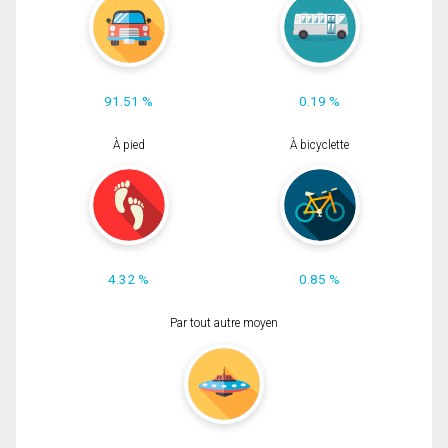
91.51 %
0.19 %
À pied
À bicyclette
4.32 %
0.85 %
Par tout autre moyen