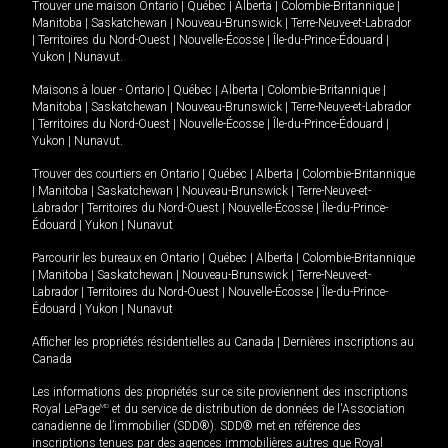
Trouver une maison
Ontario
|
Québec
|
Alberta
|
Colombie-Britannique
|
Manitoba
|
Saskatchewan
|
Nouveau-Brunswick
|
Terre-Neuve-et-Labrador
|
Territoires du Nord-Ouest
|
Nouvelle-Écosse
|
Île-du-Prince-Édouard
|
Yukon
|
Nunavut
.
Maisons à louer -
Ontario
|
Québec
|
Alberta
|
Colombie-Britannique
|
Manitoba
|
Saskatchewan
|
Nouveau-Brunswick
|
Terre-Neuve-et-Labrador
|
Territoires du Nord-Ouest
|
Nouvelle-Écosse
|
Île-du-Prince-Édouard
|
Yukon
|
Nunavut
.
Trouver des courtiers en
Ontario
|
Québec
|
Alberta
|
Colombie-Britannique
|
Manitoba
|
Saskatchewan
|
Nouveau-Brunswick
|
Terre-Neuve-et-
Labrador
|
Territoires du Nord-Ouest
|
Nouvelle-Écosse
|
Île-du-Prince-
Édouard
|
Yukon
|
Nunavut
Parcourir les bureaux en
Ontario
|
Québec
|
Alberta
|
Colombie-Britannique
|
Manitoba
|
Saskatchewan
|
Nouveau-Brunswick
|
Terre-Neuve-et-
Labrador
|
Territoires du Nord-Ouest
|
Nouvelle-Écosse
|
Île-du-Prince-
Édouard
|
Yukon
|
Nunavut
Afficher les propriétés résidentielles au Canada
|
Dernières inscriptions au
Canada
Les informations des propriétés sur ce site proviennent des inscriptions
Royal LePage
MD
et du service de distribution de données de l'Association
canadienne de l’immobilier (SDD®). SDD® met en référence des
inscriptions tenues par des agences immobilières autres que Royal