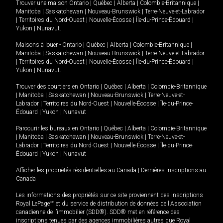
Trouver une maison
Ontario
|
Québec
|
Alberta
|
Colombie-Britannique
|
Manitoba
|
Saskatchewan
|
Nouveau-Brunswick
|
Terre-Neuve-et-Labrador
|
Territoires du Nord-Ouest
|
Nouvelle-Écosse
|
Île-du-Prince-Édouard
|
Yukon
|
Nunavut
.
Maisons à louer -
Ontario
|
Québec
|
Alberta
|
Colombie-Britannique
|
Manitoba
|
Saskatchewan
|
Nouveau-Brunswick
|
Terre-Neuve-et-Labrador
|
Territoires du Nord-Ouest
|
Nouvelle-Écosse
|
Île-du-Prince-Édouard
|
Yukon
|
Nunavut
.
Trouver des courtiers en
Ontario
|
Québec
|
Alberta
|
Colombie-Britannique
|
Manitoba
|
Saskatchewan
|
Nouveau-Brunswick
|
Terre-Neuve-et-
Labrador
|
Territoires du Nord-Ouest
|
Nouvelle-Écosse
|
Île-du-Prince-
Édouard
|
Yukon
|
Nunavut
Parcourir les bureaux en
Ontario
|
Québec
|
Alberta
|
Colombie-Britannique
|
Manitoba
|
Saskatchewan
|
Nouveau-Brunswick
|
Terre-Neuve-et-
Labrador
|
Territoires du Nord-Ouest
|
Nouvelle-Écosse
|
Île-du-Prince-
Édouard
|
Yukon
|
Nunavut
Afficher les propriétés résidentielles au Canada
|
Dernières inscriptions au
Canada
Les informations des propriétés sur ce site proviennent des inscriptions
Royal LePage
MD
et du service de distribution de données de l'Association
canadienne de l’immobilier (SDD®). SDD® met en référence des
inscriptions tenues par des agences immobilières autres que Royal