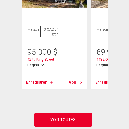
Maison
3 CAC , 1
Maison
2 CAC , 1
SDB
SDB
95 000
$
69 900
$
1247 King Street
1132 Queen Street
Regina, SK
Regina, SK
Voir
Enregistrer
Voir
Enregistrer