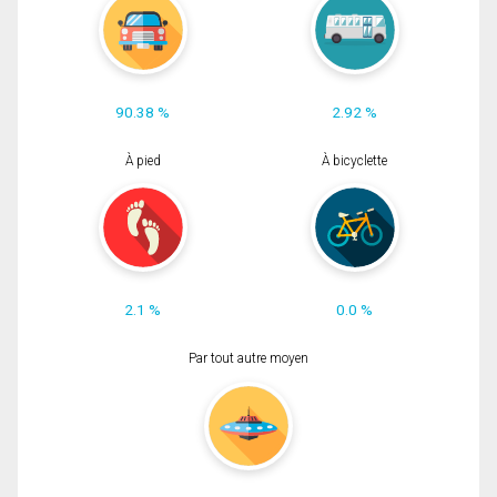
90.38 %
2.92 %
À pied
À bicyclette
2.1 %
0.0 %
Par tout autre moyen