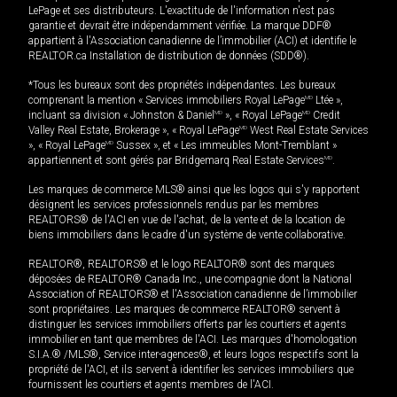
LePage et ses distributeurs. L'exactitude de l'information n'est pas
garantie et devrait être indépendamment vérifiée. La marque DDF®
appartient à l'Association canadienne de l’immobilier (ACI) et identifie le
REALTOR.ca Installation de distribution de données (SDD®).
*Tous les bureaux sont des propriétés indépendantes. Les bureaux
comprenant la mention « Services immobiliers Royal LePage
MD
Ltée »,
incluant sa division « Johnston & Daniel
MD
», « Royal LePage
MD
Credit
Valley Real Estate, Brokerage », « Royal LePage
MD
West Real Estate Services
», « Royal LePage
MD
Sussex », et « Les immeubles Mont-Tremblant »
appartiennent et sont gérés par Bridgemarq Real Estate Services
MD
.
Les marques de commerce MLS® ainsi que les logos qui s'y rapportent
désignent les services professionnels rendus par les membres
REALTORS® de l'ACI en vue de l'achat, de la vente et de la location de
biens immobiliers dans le cadre d'un système de vente collaborative.
REALTOR®, REALTORS® et le logo REALTOR® sont des marques
déposées de REALTOR® Canada Inc., une compagnie dont la National
Association of REALTORS® et l'Association canadienne de l’immobilier
sont propriétaires. Les marques de commerce REALTOR® servent à
distinguer les services immobiliers offerts par les courtiers et agents
immobilier en tant que membres de l'ACI. Les marques d'homologation
S.I.A.® /MLS®, Service inter-agences®, et leurs logos respectifs sont la
propriété de l'ACI, et ils servent à identifier les services immobiliers que
fournissent les courtiers et agents membres de l'ACI.