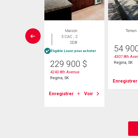
aison en
Maison
Terrain
rangée
5 CAC , 2
 CAC , 3
SDB
54 90
SDB
Éligible Louer pour acheter
4307 8th Ave
229 900
$
Regina, SK
4 900
$
4240 8th Avenue
marco Pointe Lane
Regina, SK
 SK
Enregistrer
Enregistrer
Voir
strer
Voir