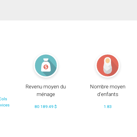
Revenu moyen du
Nombre moyen
ménage
d'enfants
Cols
rvices
80 189.49 $
1.83