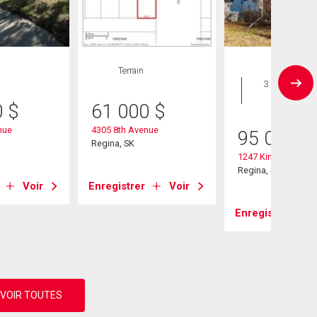
Terrain
Maison
3 CAC , 1
SDB
0
$
61 000
$
nue
4305 8th Avenue
95 000
$
Regina, SK
1247 King Street
Regina, SK
Voir
Enregistrer
Voir
Enregistrer