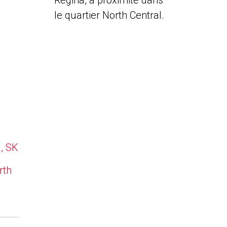
Regina, à proximité dans
le quartier North Central.
a, SK
rth