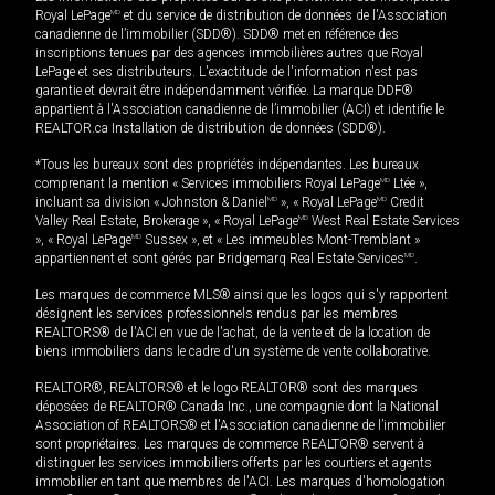
Royal LePage
MD
et du service de distribution de données de l'Association
canadienne de l’immobilier (SDD®). SDD® met en référence des
inscriptions tenues par des agences immobilières autres que Royal
LePage et ses distributeurs. L'exactitude de l'information n'est pas
garantie et devrait être indépendamment vérifiée. La marque DDF®
appartient à l'Association canadienne de l’immobilier (ACI) et identifie le
REALTOR.ca Installation de distribution de données (SDD®).
*Tous les bureaux sont des propriétés indépendantes. Les bureaux
comprenant la mention « Services immobiliers Royal LePage
MD
Ltée »,
incluant sa division « Johnston & Daniel
MD
», « Royal LePage
MD
Credit
Valley Real Estate, Brokerage », « Royal LePage
MD
West Real Estate Services
», « Royal LePage
MD
Sussex », et « Les immeubles Mont-Tremblant »
appartiennent et sont gérés par Bridgemarq Real Estate Services
MD
.
Les marques de commerce MLS® ainsi que les logos qui s'y rapportent
désignent les services professionnels rendus par les membres
REALTORS® de l'ACI en vue de l'achat, de la vente et de la location de
biens immobiliers dans le cadre d'un système de vente collaborative.
REALTOR®, REALTORS® et le logo REALTOR® sont des marques
déposées de REALTOR® Canada Inc., une compagnie dont la National
Association of REALTORS® et l'Association canadienne de l’immobilier
sont propriétaires. Les marques de commerce REALTOR® servent à
distinguer les services immobiliers offerts par les courtiers et agents
immobilier en tant que membres de l'ACI. Les marques d'homologation