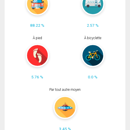
88.22 %
2.57 %
À pied
À bicyclette
5.76 %
0.0 %
Par tout autre moyen
3.45 %