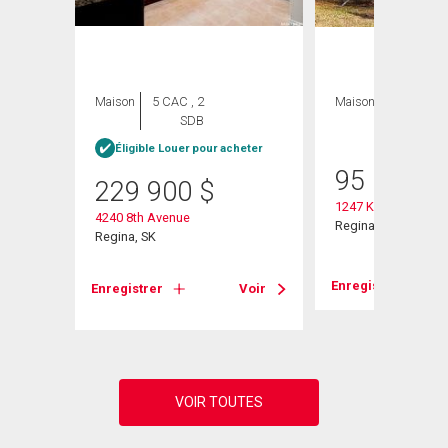
Maison
5 CAC , 2
Maison
3 CAC , 1
SDB
SDB
Éligible Louer pour acheter
95 000
$
229 900
$
1247 King Street
4240 8th Avenue
Regina, SK
Regina, SK
Voir
Enregistrer
Enregistrer
Voir