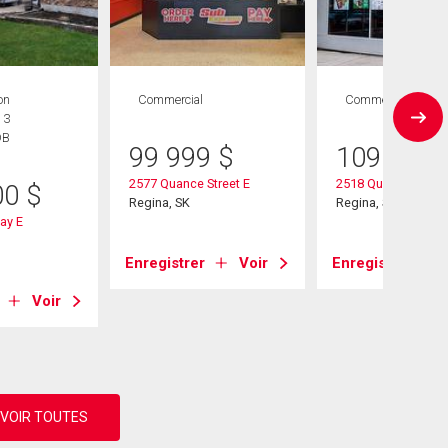
on
Commercial
Commercial
 3
DB
99 999
$
109 900
2577 Quance Street E
2518 Quance Street
00
$
Regina, SK
Regina, SK
ay E
Enregistrer
Voir
Enregistrer
Voir