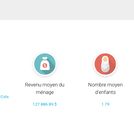
Revenu moyen du
Nombre moyen
ménage
d'enfants
/Cols
127 886.89 $
1.79