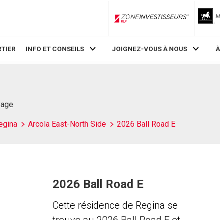
ZoneInvestisseurs RLP
TIER
INFO ET CONSEILS
JOIGNEZ-VOUS À NOUS
À
Page
egina
Arcola East-North Side
2026 Ball Road E
2026 Ball Road E
Cette résidence de Regina se