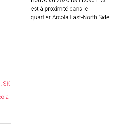
trouve au 2026 Ball Road E et
est à proximité dans le
quartier Arcola East-North Side.
a, SK
cola