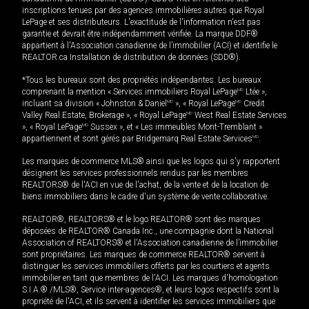
inscriptions tenues par des agences immobilières autres que Royal
LePage et ses distributeurs. L'exactitude de l'information n'est pas
garantie et devrait être indépendamment vérifiée. La marque DDF®
appartient à l'Association canadienne de l’immobilier (ACI) et identifie le
REALTOR.ca Installation de distribution de données (SDD®).
*Tous les bureaux sont des propriétés indépendantes. Les bureaux
comprenant la mention « Services immobiliers Royal LePage
MD
Ltée »,
incluant sa division « Johnston & Daniel
MD
», « Royal LePage
MD
Credit
Valley Real Estate, Brokerage », « Royal LePage
MD
West Real Estate Services
», « Royal LePage
MD
Sussex », et « Les immeubles Mont-Tremblant »
appartiennent et sont gérés par Bridgemarq Real Estate Services
MD
.
Les marques de commerce MLS® ainsi que les logos qui s'y rapportent
désignent les services professionnels rendus par les membres
REALTORS® de l'ACI en vue de l'achat, de la vente et de la location de
biens immobiliers dans le cadre d'un système de vente collaborative.
REALTOR®, REALTORS® et le logo REALTOR® sont des marques
déposées de REALTOR® Canada Inc., une compagnie dont la National
Association of REALTORS® et l'Association canadienne de l’immobilier
sont propriétaires. Les marques de commerce REALTOR® servent à
distinguer les services immobiliers offerts par les courtiers et agents
immobilier en tant que membres de l'ACI. Les marques d'homologation
S.I.A.® /MLS®, Service inter-agences®, et leurs logos respectifs sont la
propriété de l'ACI, et ils servent à identifier les services immobiliers que