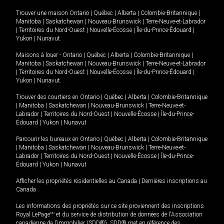
Trouver une maison
Ontario
|
Québec
|
Alberta
|
Colombie-Britannique
|
Manitoba
|
Saskatchewan
|
Nouveau-Brunswick
|
Terre-Neuve-et-Labrador
|
Territoires du Nord-Ouest
|
Nouvelle-Écosse
|
Île-du-Prince-Édouard
|
Yukon
|
Nunavut
.
Maisons à louer -
Ontario
|
Québec
|
Alberta
|
Colombie-Britannique
|
Manitoba
|
Saskatchewan
|
Nouveau-Brunswick
|
Terre-Neuve-et-Labrador
|
Territoires du Nord-Ouest
|
Nouvelle-Écosse
|
Île-du-Prince-Édouard
|
Yukon
|
Nunavut
.
Trouver des courtiers en
Ontario
|
Québec
|
Alberta
|
Colombie-Britannique
|
Manitoba
|
Saskatchewan
|
Nouveau-Brunswick
|
Terre-Neuve-et-
Labrador
|
Territoires du Nord-Ouest
|
Nouvelle-Écosse
|
Île-du-Prince-
Édouard
|
Yukon
|
Nunavut
Parcourir les bureaux en
Ontario
|
Québec
|
Alberta
|
Colombie-Britannique
|
Manitoba
|
Saskatchewan
|
Nouveau-Brunswick
|
Terre-Neuve-et-
Labrador
|
Territoires du Nord-Ouest
|
Nouvelle-Écosse
|
Île-du-Prince-
Édouard
|
Yukon
|
Nunavut
Afficher les propriétés résidentielles au Canada
|
Dernières inscriptions au
Canada
Les informations des propriétés sur ce site proviennent des inscriptions
Royal LePage
MD
et du service de distribution de données de l'Association
canadienne de l’immobilier (SDD®). SDD® met en référence des