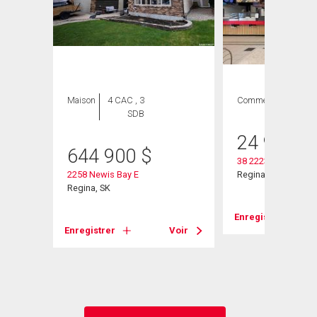
Maison
4 CAC , 3
Commercial
SDB
heter
24 999
$
644 900
$
38 2223 Victoria A
2258 Newis Bay E
Regina, SK
Regina, SK
Enregistrer
Enregistrer
Voir
Voir