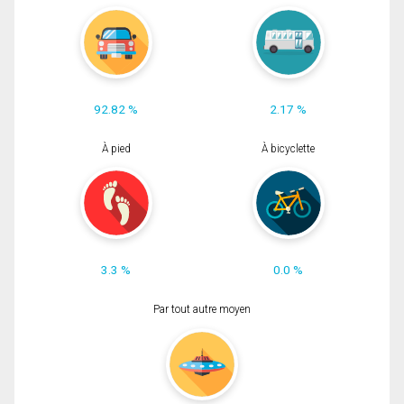
92.82 %
2.17 %
À pied
À bicyclette
3.3 %
0.0 %
Par tout autre moyen