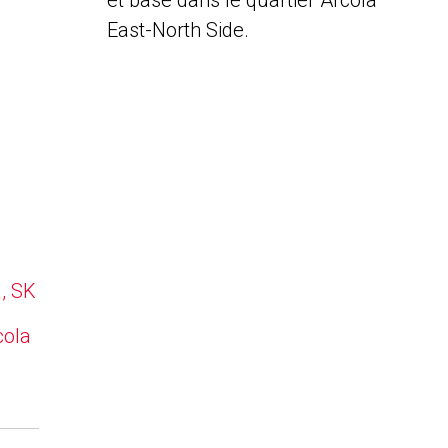
et basé dans le quartier Arcola
East-North Side.
a, SK
cola