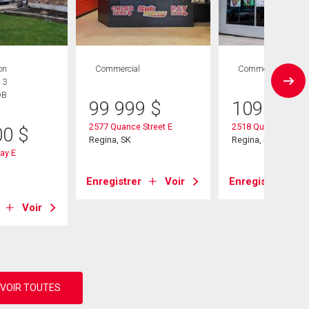
on
Commercial
Commercial
 3
DB
99 999
$
109 900
2577 Quance Street E
2518 Quance Street
00
$
Regina, SK
Regina, SK
ay E
Enregistrer
Voir
Enregistrer
Voir