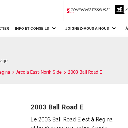
ZoneInvestisseurs RLP
TIER
INFO ET CONSEILS
JOIGNEZ-VOUS À NOUS
À
Page
egina
Arcola East-North Side
2003 Ball Road E
2003 Ball Road E
Le 2003 Ball Road E est à Regina