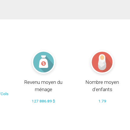
Revenu moyen du
Nombre moyen
ménage
d'enfants
/Cols
127 886.89 $
1.79