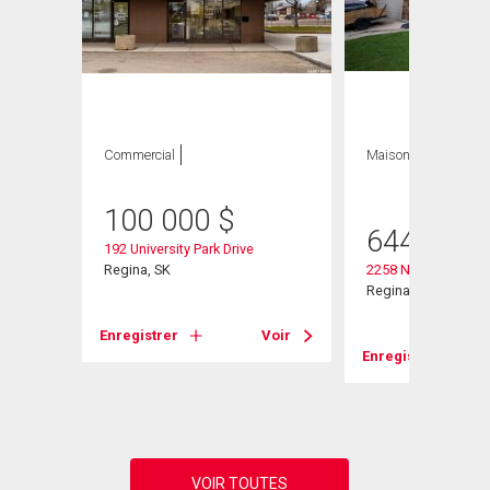
Commercial
Maison
4 CAC , 3
SDB
heter
100 000
$
644 900
192 University Park Drive
Regina, SK
2258 Newis Bay E
Regina, SK
Enregistrer
Voir
Enregistrer
Voir