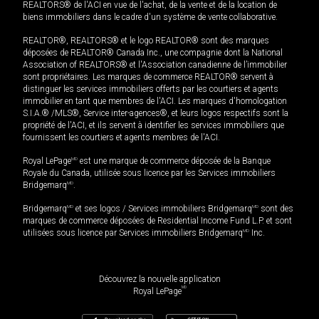
REALTORS® de l'ACI en vue de l'achat, de la vente et de la location de
biens immobiliers dans le cadre d'un système de vente collaborative.
REALTOR®, REALTORS® et le logo REALTOR® sont des marques
déposées de REALTOR® Canada Inc., une compagnie dont la National
Association of REALTORS® et l'Association canadienne de l’immobilier
sont propriétaires. Les marques de commerce REALTOR® servent à
distinguer les services immobiliers offerts par les courtiers et agents
immobilier en tant que membres de l'ACI. Les marques d'homologation
S.I.A.® /MLS®, Service inter-agences®, et leurs logos respectifs sont la
propriété de l'ACI, et ils servent à identifier les services immobiliers que
fournissent les courtiers et agents membres de l'ACI.
Royal LePage
MD
est une marque de commerce déposée de la Banque
Royale du Canada, utilisée sous licence par les Services immobiliers
Bridgemarq
MD
.
Bridgemarq
MD
et ses logos / Services immobiliers Bridgemarq
MD
sont des
marques de commerce déposées de Residential Income Fund L.P. et sont
utilisées sous licence par Services immobiliers Bridgemarq
MD
Inc.
Découvrez la nouvelle application
MD
Royal LePage