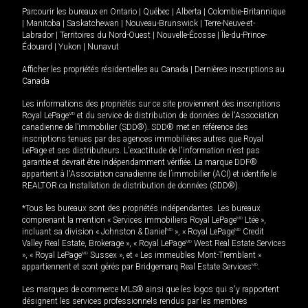
Parcourir les bureaux en
Ontario
|
Québec
|
Alberta
|
Colombie-Britannique
|
Manitoba
|
Saskatchewan
|
Nouveau-Brunswick
|
Terre-Neuve-et-
Labrador
|
Territoires du Nord-Ouest
|
Nouvelle-Écosse
|
Île-du-Prince-
Édouard
|
Yukon
|
Nunavut
Afficher les propriétés résidentielles au Canada
|
Dernières inscriptions au
Canada
Les informations des propriétés sur ce site proviennent des inscriptions
Royal LePage
MD
et du service de distribution de données de l'Association
canadienne de l’immobilier (SDD®). SDD® met en référence des
inscriptions tenues par des agences immobilières autres que Royal
LePage et ses distributeurs. L'exactitude de l'information n'est pas
garantie et devrait être indépendamment vérifiée. La marque DDF®
appartient à l'Association canadienne de l’immobilier (ACI) et identifie le
REALTOR.ca Installation de distribution de données (SDD®).
*Tous les bureaux sont des propriétés indépendantes. Les bureaux
comprenant la mention « Services immobiliers Royal LePage
MD
Ltée »,
incluant sa division « Johnston & Daniel
MD
», « Royal LePage
MD
Credit
Valley Real Estate, Brokerage », « Royal LePage
MD
West Real Estate Services
», « Royal LePage
MD
Sussex », et « Les immeubles Mont-Tremblant »
appartiennent et sont gérés par Bridgemarq Real Estate Services
MD
.
Les marques de commerce MLS® ainsi que les logos qui s'y rapportent
désignent les services professionnels rendus par les membres