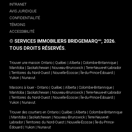
INTRANET
AVIS JURIDIQUE
CONFIDENTIALITÉ
TÉMOINS
ACCESSIBILITÉ
© SERVICES IMMOBILIERS BRIDGEMARQ
, 2026.
MD
TOUS DROITS RÉSERVÉS.
Trouver une maison
Ontario
|
Québec
|
Alberta
|
Colombie-Britannique
|
Manitoba
|
Saskatchewan
|
Nouveau-Brunswick
|
Terre-Neuve-et-Labrador
|
Territoires du Nord-Ouest
|
Nouvelle-Écosse
|
Île-du-Prince-Édouard
|
Yukon
|
Nunavut
.
Maisons à louer -
Ontario
|
Québec
|
Alberta
|
Colombie-Britannique
|
Manitoba
|
Saskatchewan
|
Nouveau-Brunswick
|
Terre-Neuve-et-Labrador
|
Territoires du Nord-Ouest
|
Nouvelle-Écosse
|
Île-du-Prince-Édouard
|
Yukon
|
Nunavut
.
Trouver des courtiers en
Ontario
|
Québec
|
Alberta
|
Colombie-Britannique
|
Manitoba
|
Saskatchewan
|
Nouveau-Brunswick
|
Terre-Neuve-et-
Labrador
|
Territoires du Nord-Ouest
|
Nouvelle-Écosse
|
Île-du-Prince-
Édouard
|
Yukon
|
Nunavut