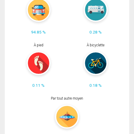
94.85 %
0.28 %
À pied
À bicyclette
0.11 %
0.18 %
Par tout autre moyen