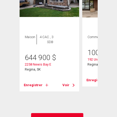
Maison
4 CAC , 3
Commercial
SDB
heter
100 000
644 900
$
192 University Park 
2258 Newis Bay E
Regina, SK
Regina, SK
Enregistrer
Enregistrer
Voir
Voir