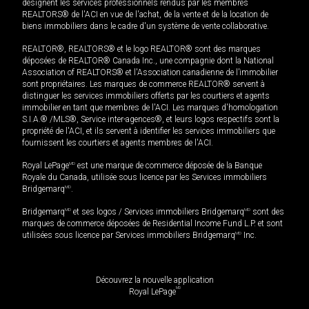
désignent les services professionnels rendus par les membres
REALTORS® de l'ACI en vue de l'achat, de la vente et de la location de
biens immobiliers dans le cadre d'un système de vente collaborative.
REALTOR®, REALTORS® et le logo REALTOR® sont des marques
déposées de REALTOR® Canada Inc., une compagnie dont la National
Association of REALTORS® et l'Association canadienne de l’immobilier
sont propriétaires. Les marques de commerce REALTOR® servent à
distinguer les services immobiliers offerts par les courtiers et agents
immobilier en tant que membres de l'ACI. Les marques d'homologation
S.I.A.® /MLS®, Service inter-agences®, et leurs logos respectifs sont la
propriété de l'ACI, et ils servent à identifier les services immobiliers que
fournissent les courtiers et agents membres de l'ACI.
Royal LePage
MD
est une marque de commerce déposée de la Banque
Royale du Canada, utilisée sous licence par les Services immobiliers
Bridgemarq
MD
.
Bridgemarq
MD
et ses logos / Services immobiliers Bridgemarq
MD
sont des
marques de commerce déposées de Residential Income Fund L.P. et sont
utilisées sous licence par Services immobiliers Bridgemarq
MD
Inc.
Découvrez la nouvelle application
MD
Royal LePage