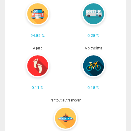
94.85 %
0.28 %
À pied
À bicyclette
0.11 %
0.18 %
Par tout autre moyen