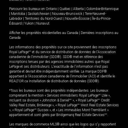
Parcourir les bureaux en
Ontario
|
Québec
|
Alberta
|
Colombie-Britannique
|
Manitoba
|
Saskatchewan
|
Nouveau-Brunswick
|
Terre-Neuve-et-
Labrador
|
Territoires du Nord-Ouest
|
Nouvelle-Écosse
|
Île-du-Prince-
Édouard
|
Yukon
|
Nunavut
Afficher les propriétés résidentielles au Canada
|
Dernières inscriptions au
Canada
Les informations des propriétés sur ce site proviennent des inscriptions
Royal LePage
MD
et du service de distribution de données de l'Association
canadienne de l’immobilier (SDD®). SDD® met en référence des
inscriptions tenues par des agences immobilières autres que Royal
LePage et ses distributeurs. L'exactitude de l'information n'est pas
garantie et devrait être indépendamment vérifiée. La marque DDF®
appartient à l'Association canadienne de l’immobilier (ACI) et identifie le
REALTOR.ca Installation de distribution de données (SDD®).
*Tous les bureaux sont des propriétés indépendantes. Les bureaux
comprenant la mention « Services immobiliers Royal LePage
MD
Ltée »,
incluant sa division « Johnston & Daniel
MD
», « Royal LePage
MD
Credit
Valley Real Estate, Brokerage », « Royal LePage
MD
West Real Estate Services
», « Royal LePage
MD
Sussex », et « Les immeubles Mont-Tremblant »
appartiennent et sont gérés par Bridgemarq Real Estate Services
MD
.
Les marques de commerce MLS® ainsi que les logos qui s'y rapportent