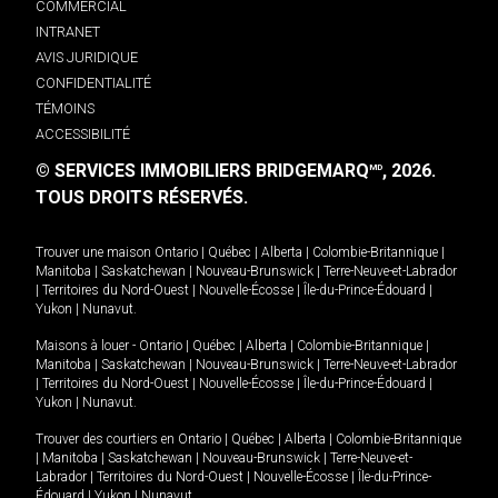
COMMERCIAL
INTRANET
AVIS JURIDIQUE
CONFIDENTIALITÉ
TÉMOINS
ACCESSIBILITÉ
© SERVICES IMMOBILIERS BRIDGEMARQ
, 2026.
MD
TOUS DROITS RÉSERVÉS.
Trouver une maison
Ontario
|
Québec
|
Alberta
|
Colombie-Britannique
|
Manitoba
|
Saskatchewan
|
Nouveau-Brunswick
|
Terre-Neuve-et-Labrador
|
Territoires du Nord-Ouest
|
Nouvelle-Écosse
|
Île-du-Prince-Édouard
|
Yukon
|
Nunavut
.
Maisons à louer -
Ontario
|
Québec
|
Alberta
|
Colombie-Britannique
|
Manitoba
|
Saskatchewan
|
Nouveau-Brunswick
|
Terre-Neuve-et-Labrador
|
Territoires du Nord-Ouest
|
Nouvelle-Écosse
|
Île-du-Prince-Édouard
|
Yukon
|
Nunavut
.
Trouver des courtiers en
Ontario
|
Québec
|
Alberta
|
Colombie-Britannique
|
Manitoba
|
Saskatchewan
|
Nouveau-Brunswick
|
Terre-Neuve-et-
Labrador
|
Territoires du Nord-Ouest
|
Nouvelle-Écosse
|
Île-du-Prince-
Édouard
|
Yukon
|
Nunavut