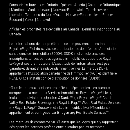
Parcourir les bureaux en
Ontario
|
Québec
|
Alberta
|
Colombie-Britannique
|
Manitoba
|
Saskatchewan
|
Nouveau-Brunswick
|
Terre-Neuve-et-
Labrador
|
Territoires du Nord-Ouest
|
Nouvelle-Écosse
|
Île-du-Prince-
Édouard
|
Yukon
|
Nunavut
Afficher les propriétés résidentielles au Canada
|
Dernières inscriptions au
Canada
Les informations des propriétés sur ce site proviennent des inscriptions
Royal LePage
MD
et du service de distribution de données de l'Association
canadienne de l’immobilier (SDD®). SDD® met en référence des
inscriptions tenues par des agences immobilières autres que Royal
LePage et ses distributeurs. L'exactitude de l'information n'est pas
garantie et devrait être indépendamment vérifiée. La marque DDF®
appartient à l'Association canadienne de l’immobilier (ACI) et identifie le
REALTOR.ca Installation de distribution de données (SDD®).
*Tous les bureaux sont des propriétés indépendantes. Les bureaux
comprenant la mention « Services immobiliers Royal LePage
MD
Ltée »,
incluant sa division « Johnston & Daniel
MD
», « Royal LePage
MD
Credit
Valley Real Estate, Brokerage », « Royal LePage
MD
West Real Estate Services
», « Royal LePage
MD
Sussex », et « Les immeubles Mont-Tremblant »
appartiennent et sont gérés par Bridgemarq Real Estate Services
MD
.
Les marques de commerce MLS® ainsi que les logos qui s'y rapportent
désignent les services professionnels rendus par les membres