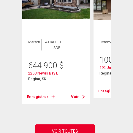
Maison
4 CAC , 3
Commercial
SDB
100 000
644 900
$
192 University Park 
2258 Newis Bay E
Regina, SK
Regina, SK
Voir
Enregistrer
Enregistrer
Voir