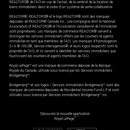
REALTORS® de l'ACI en vue de l'achat, de la vente et de la location de
biens immobiliers dans le cadre d'un système de vente collaborative.
REALTOR®, REALTORS® et le logo REALTOR® sont des marques
déposées de REALTOR® Canada Inc., une compagnie dont la National
Association of REALTORS® et l'Association canadienne de l’immobilier
sont propriétaires. Les marques de commerce REALTOR® servent à
distinguer les services immobiliers offerts par les courtiers et agents
immobilier en tant que membres de l'ACI. Les marques d'homologation
S.I.A.® /MLS®, Service inter-agences®, et leurs logos respectifs sont la
propriété de l'ACI, et ils servent à identifier les services immobiliers que
fournissent les courtiers et agents membres de l'ACI.
Royal LePage
MD
est une marque de commerce déposée de la Banque
Royale du Canada, utilisée sous licence par les Services immobiliers
Bridgemarq
MD
.
Bridgemarq
MD
et ses logos / Services immobiliers Bridgemarq
MD
sont des
marques de commerce déposées de Residential Income Fund L.P. et sont
utilisées sous licence par Services immobiliers Bridgemarq
MD
Inc.
Découvrez la nouvelle application
MD
Royal LePage