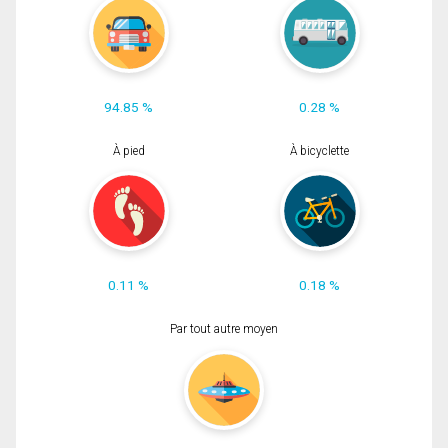
94.85 %
0.28 %
À pied
À bicyclette
0.11 %
0.18 %
Par tout autre moyen