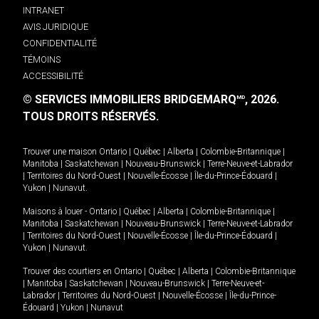
INTRANET
AVIS JURIDIQUE
CONFIDENTIALITÉ
TÉMOINS
ACCESSIBILITÉ
© SERVICES IMMOBILIERS BRIDGEMARQ
, 2026.
MD
TOUS DROITS RÉSERVÉS.
Trouver une maison
Ontario
|
Québec
|
Alberta
|
Colombie-Britannique
|
Manitoba
|
Saskatchewan
|
Nouveau-Brunswick
|
Terre-Neuve-et-Labrador
|
Territoires du Nord-Ouest
|
Nouvelle-Écosse
|
Île-du-Prince-Édouard
|
Yukon
|
Nunavut
.
Maisons à louer -
Ontario
|
Québec
|
Alberta
|
Colombie-Britannique
|
Manitoba
|
Saskatchewan
|
Nouveau-Brunswick
|
Terre-Neuve-et-Labrador
|
Territoires du Nord-Ouest
|
Nouvelle-Écosse
|
Île-du-Prince-Édouard
|
Yukon
|
Nunavut
.
Trouver des courtiers en
Ontario
|
Québec
|
Alberta
|
Colombie-Britannique
|
Manitoba
|
Saskatchewan
|
Nouveau-Brunswick
|
Terre-Neuve-et-
Labrador
|
Territoires du Nord-Ouest
|
Nouvelle-Écosse
|
Île-du-Prince-
Édouard
|
Yukon
|
Nunavut