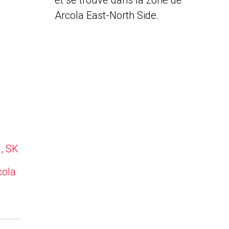
et se trouve dans la zone de
Arcola East-North Side.
a, SK
cola