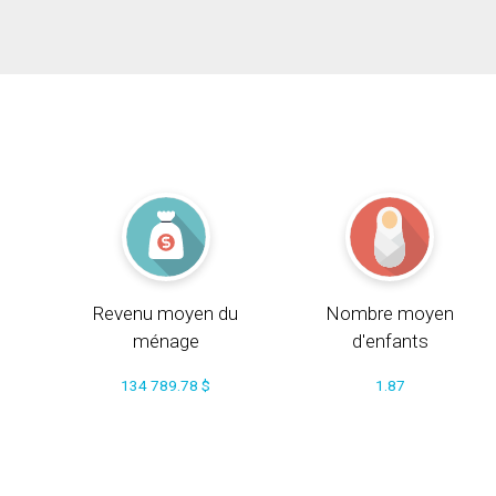
Revenu moyen du
Nombre moyen
ménage
d'enfants
134 789.78 $
1.87