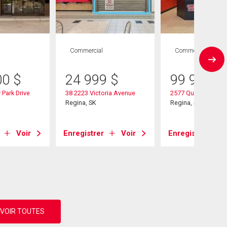
Commercial
Commercial
00
$
24 999
$
99 999
$
 Park Drive
38 2223 Victoria Avenue
2577 Quance Street
Regina, SK
Regina, SK
Voir
Enregistrer
Voir
Enregistrer