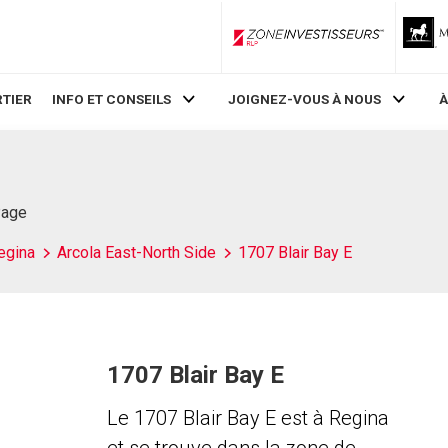
ZoneInvestisseurs RLP
TIER
INFO ET CONSEILS
JOIGNEZ-VOUS À NOUS
À
Page
egina
Arcola East-North Side
1707 Blair Bay E
1707 Blair Bay E
Le 1707 Blair Bay E est à Regina