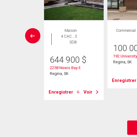
issement
Maison
Commercial
4 CAC , 3
SDB
50 000
$
100 0
bbott Road
192 University
644 900
$
 SK
Regina, SK
2258 Newis Bay E
Regina, SK
strer
Voir
Enregistrer
Enregistrer
Voir