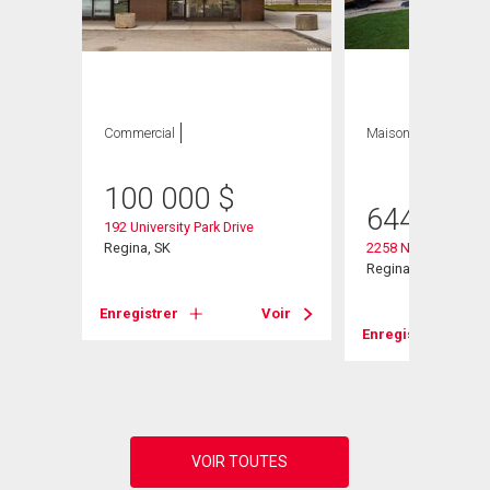
Commercial
Maison
4 CAC , 3
SDB
heter
100 000
$
644 900
192 University Park Drive
Regina, SK
2258 Newis Bay E
Regina, SK
Enregistrer
Voir
Enregistrer
Voir