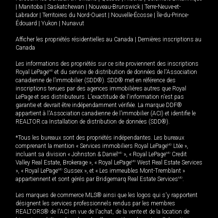
|
Manitoba
|
Saskatchewan
|
Nouveau-Brunswick
|
Terre-Neuve-et-
Labrador
|
Territoires du Nord-Ouest
|
Nouvelle-Écosse
|
Île-du-Prince-
Édouard
|
Yukon
|
Nunavut
Afficher les propriétés résidentielles au Canada
|
Dernières inscriptions au
Canada
Les informations des propriétés sur ce site proviennent des inscriptions
Royal LePage
MD
et du service de distribution de données de l'Association
canadienne de l’immobilier (SDD®). SDD® met en référence des
inscriptions tenues par des agences immobilières autres que Royal
LePage et ses distributeurs. L'exactitude de l'information n'est pas
garantie et devrait être indépendamment vérifiée. La marque DDF®
appartient à l'Association canadienne de l’immobilier (ACI) et identifie le
REALTOR.ca Installation de distribution de données (SDD®).
*Tous les bureaux sont des propriétés indépendantes. Les bureaux
comprenant la mention « Services immobiliers Royal LePage
MD
Ltée »,
incluant sa division « Johnston & Daniel
MD
», « Royal LePage
MD
Credit
Valley Real Estate, Brokerage », « Royal LePage
MD
West Real Estate Services
», « Royal LePage
MD
Sussex », et « Les immeubles Mont-Tremblant »
appartiennent et sont gérés par Bridgemarq Real Estate Services
MD
.
Les marques de commerce MLS® ainsi que les logos qui s'y rapportent
désignent les services professionnels rendus par les membres
REALTORS® de l'ACI en vue de l'achat, de la vente et de la location de