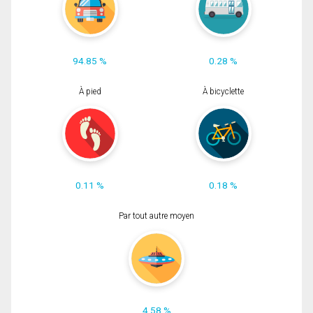
94.85 %
0.28 %
À pied
À bicyclette
0.11 %
0.18 %
Par tout autre moyen
4.58 %