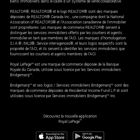
biens immobiliers dans le cadre d'un système de vente collaborative.
REALTOR®, REALTORS® et le logo REALTOR® sont des marques
déposées de REALTOR® Canada Inc., une compagnie dont la National
Association of REALTORS® et l'Association canadienne de l’immobilier
sont propriétaires. Les marques de commerce REALTOR® servent à
distinguer les services immobiliers offerts par les courtiers et agents
immobilier en tant que membres de l'ACI. Les marques d'homologation
S.I.A.® /MLS®, Service inter-agences®, et leurs logos respectifs sont la
propriété de l'ACI, et ils servent à identifier les services immobiliers que
fournissent les courtiers et agents membres de l'ACI.
Royal LePage
MD
est une marque de commerce déposée de la Banque
Royale du Canada, utilisée sous licence par les Services immobiliers
Bridgemarq
MD
.
Bridgemarq
MD
et ses logos / Services immobiliers Bridgemarq
MD
sont des
marques de commerce déposées de Residential Income Fund L.P. et sont
utilisées sous licence par Services immobiliers Bridgemarq
MD
Inc.
Découvrez la nouvelle application
MD
Royal LePage