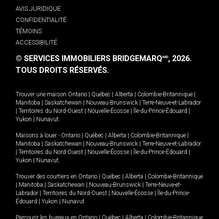
AVIS JURIDIQUE
CONFIDENTIALITÉ
TÉMOINS
ACCESSIBILITÉ
© SERVICES IMMOBILIERS BRIDGEMARQ
, 2026.
MD
TOUS DROITS RÉSERVÉS.
Trouver une maison
Ontario
|
Québec
|
Alberta
|
Colombie-Britannique
|
Manitoba
|
Saskatchewan
|
Nouveau-Brunswick
|
Terre-Neuve-et-Labrador
|
Territoires du Nord-Ouest
|
Nouvelle-Écosse
|
Île-du-Prince-Édouard
|
Yukon
|
Nunavut
.
Maisons à louer -
Ontario
|
Québec
|
Alberta
|
Colombie-Britannique
|
Manitoba
|
Saskatchewan
|
Nouveau-Brunswick
|
Terre-Neuve-et-Labrador
|
Territoires du Nord-Ouest
|
Nouvelle-Écosse
|
Île-du-Prince-Édouard
|
Yukon
|
Nunavut
.
Trouver des courtiers en
Ontario
|
Québec
|
Alberta
|
Colombie-Britannique
|
Manitoba
|
Saskatchewan
|
Nouveau-Brunswick
|
Terre-Neuve-et-
Labrador
|
Territoires du Nord-Ouest
|
Nouvelle-Écosse
|
Île-du-Prince-
Édouard
|
Yukon
|
Nunavut
Parcourir les bureaux en
Ontario
|
Québec
|
Alberta
|
Colombie-Britannique