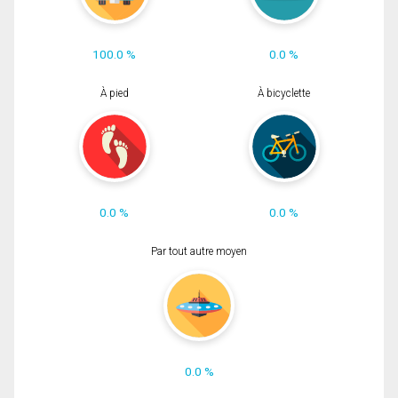
100.0 %
0.0 %
À pied
À bicyclette
0.0 %
0.0 %
Par tout autre moyen
0.0 %