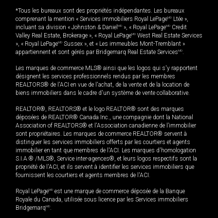
*Tous les bureaux sont des propriétés indépendantes. Les bureaux
comprenant la mention « Services immobiliers Royal LePage
MD
Ltée »,
incluant sa division « Johnston & Daniel
MD
», « Royal LePage
MD
Credit
Valley Real Estate, Brokerage », « Royal LePage
MD
West Real Estate Services
», « Royal LePage
MD
Sussex », et « Les immeubles Mont-Tremblant »
appartiennent et sont gérés par Bridgemarq Real Estate Services
MD
.
Les marques de commerce MLS® ainsi que les logos qui s'y rapportent
désignent les services professionnels rendus par les membres
REALTORS® de l'ACI en vue de l'achat, de la vente et de la location de
biens immobiliers dans le cadre d'un système de vente collaborative.
REALTOR®, REALTORS® et le logo REALTOR® sont des marques
déposées de REALTOR® Canada Inc., une compagnie dont la National
Association of REALTORS® et l'Association canadienne de l’immobilier
sont propriétaires. Les marques de commerce REALTOR® servent à
distinguer les services immobiliers offerts par les courtiers et agents
immobilier en tant que membres de l'ACI. Les marques d'homologation
S.I.A.® /MLS®, Service inter-agences®, et leurs logos respectifs sont la
propriété de l'ACI, et ils servent à identifier les services immobiliers que
fournissent les courtiers et agents membres de l'ACI.
Royal LePage
MD
est une marque de commerce déposée de la Banque
Royale du Canada, utilisée sous licence par les Services immobiliers
Bridgemarq
MD
.