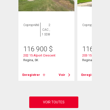
Copropriété
2
Copropriété
2
CAC ,
CAC ,
1 SDB
1 SDB
116 900
$
116 900
202 15 Alport Crescent
203 15 Alport Cresc
Regina, SK
Regina, SK
Voir
Enregistrer
Voir
Enregistrer