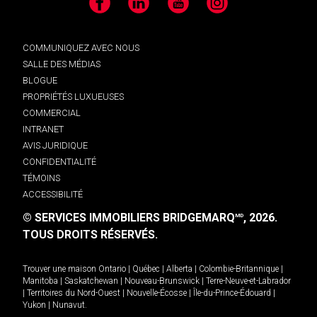
Facebook
LinkedIn
YouTube
Instagram
COMMUNIQUEZ AVEC NOUS
SALLE DES MÉDIAS
BLOGUE
PROPRIÉTÉS LUXUEUSES
COMMERCIAL
INTRANET
AVIS JURIDIQUE
CONFIDENTIALITÉ
TÉMOINS
ACCESSIBILITÉ
© SERVICES IMMOBILIERS BRIDGEMARQ
, 2026.
MD
TOUS DROITS RÉSERVÉS.
Trouver une maison
Ontario
|
Québec
|
Alberta
|
Colombie-Britannique
|
Manitoba
|
Saskatchewan
|
Nouveau-Brunswick
|
Terre-Neuve-et-Labrador
|
Territoires du Nord-Ouest
|
Nouvelle-Écosse
|
Île-du-Prince-Édouard
|
Yukon
|
Nunavut
.