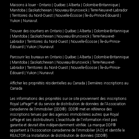
Maisons à louer -
Ontario
|
Québec
|
Alberta
|
Colombie-Britannique
|
Manitoba
|
Saskatchewan
|
Nouveau-Brunswick
|
Terre-Neuve-et-Labrador
|
Territoires du Nord-Ouest
|
Nouvelle-Écosse
|
Île-du-Prince-Édouard
|
Yukon
|
Nunavut
.
Trouver des courtiers en
Ontario
|
Québec
|
Alberta
|
Colombie-Britannique
|
Manitoba
|
Saskatchewan
|
Nouveau-Brunswick
|
Terre-Neuve-et-
Labrador
|
Territoires du Nord-Ouest
|
Nouvelle-Écosse
|
Île-du-Prince-
Édouard
|
Yukon
|
Nunavut
Parcourir les bureaux en
Ontario
|
Québec
|
Alberta
|
Colombie-Britannique
|
Manitoba
|
Saskatchewan
|
Nouveau-Brunswick
|
Terre-Neuve-et-
Labrador
|
Territoires du Nord-Ouest
|
Nouvelle-Écosse
|
Île-du-Prince-
Édouard
|
Yukon
|
Nunavut
Afficher les propriétés résidentielles au Canada
|
Dernières inscriptions au
Canada
Les informations des propriétés sur ce site proviennent des inscriptions
Royal LePage
MD
et du service de distribution de données de l'Association
canadienne de l’immobilier (SDD®). SDD® met en référence des
inscriptions tenues par des agences immobilières autres que Royal
LePage et ses distributeurs. L'exactitude de l'information n'est pas
garantie et devrait être indépendamment vérifiée. La marque DDF®
appartient à l'Association canadienne de l’immobilier (ACI) et identifie le
REALTOR.ca Installation de distribution de données (SDD®).