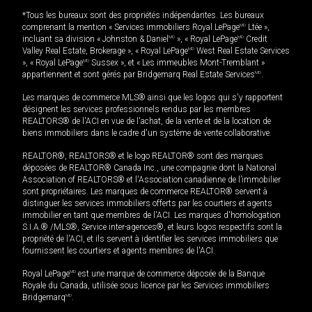
*Tous les bureaux sont des propriétés indépendantes. Les bureaux
comprenant la mention « Services immobiliers Royal LePage
MD
Ltée »,
incluant sa division « Johnston & Daniel
MD
», « Royal LePage
MD
Credit
Valley Real Estate, Brokerage », « Royal LePage
MD
West Real Estate Services
», « Royal LePage
MD
Sussex », et « Les immeubles Mont-Tremblant »
appartiennent et sont gérés par Bridgemarq Real Estate Services
MD
.
Les marques de commerce MLS® ainsi que les logos qui s'y rapportent
désignent les services professionnels rendus par les membres
REALTORS® de l'ACI en vue de l'achat, de la vente et de la location de
biens immobiliers dans le cadre d'un système de vente collaborative.
REALTOR®, REALTORS® et le logo REALTOR® sont des marques
déposées de REALTOR® Canada Inc., une compagnie dont la National
Association of REALTORS® et l'Association canadienne de l’immobilier
sont propriétaires. Les marques de commerce REALTOR® servent à
distinguer les services immobiliers offerts par les courtiers et agents
immobilier en tant que membres de l'ACI. Les marques d'homologation
S.I.A.® /MLS®, Service inter-agences®, et leurs logos respectifs sont la
propriété de l'ACI, et ils servent à identifier les services immobiliers que
fournissent les courtiers et agents membres de l'ACI.
Royal LePage
MD
est une marque de commerce déposée de la Banque
Royale du Canada, utilisée sous licence par les Services immobiliers
Bridgemarq
MD
.