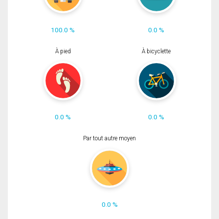
100.0 %
0.0 %
À pied
À bicyclette
0.0 %
0.0 %
Par tout autre moyen
0.0 %