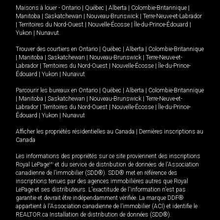
Maisons à louer -
Ontario
|
Québec
|
Alberta
|
Colombie-Britannique
|
Manitoba
|
Saskatchewan
|
Nouveau-Brunswick
|
Terre-Neuve-et-Labrador
|
Territoires du Nord-Ouest
|
Nouvelle-Écosse
|
Île-du-Prince-Édouard
|
Yukon
|
Nunavut
.
Trouver des courtiers en
Ontario
|
Québec
|
Alberta
|
Colombie-Britannique
|
Manitoba
|
Saskatchewan
|
Nouveau-Brunswick
|
Terre-Neuve-et-
Labrador
|
Territoires du Nord-Ouest
|
Nouvelle-Écosse
|
Île-du-Prince-
Édouard
|
Yukon
|
Nunavut
Parcourir les bureaux en
Ontario
|
Québec
|
Alberta
|
Colombie-Britannique
|
Manitoba
|
Saskatchewan
|
Nouveau-Brunswick
|
Terre-Neuve-et-
Labrador
|
Territoires du Nord-Ouest
|
Nouvelle-Écosse
|
Île-du-Prince-
Édouard
|
Yukon
|
Nunavut
Afficher les propriétés résidentielles au Canada
|
Dernières inscriptions au
Canada
Les informations des propriétés sur ce site proviennent des inscriptions
Royal LePage
MD
et du service de distribution de données de l'Association
canadienne de l’immobilier (SDD®). SDD® met en référence des
inscriptions tenues par des agences immobilières autres que Royal
LePage et ses distributeurs. L'exactitude de l'information n'est pas
garantie et devrait être indépendamment vérifiée. La marque DDF®
appartient à l'Association canadienne de l’immobilier (ACI) et identifie le
REALTOR.ca Installation de distribution de données (SDD®).