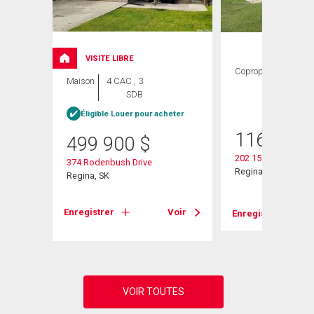
VISITE LIBRE
Copropriété
2
Maison
4 CAC , 3
CAC ,
SDB
1 SDB
Éligible Louer pour acheter
116 900
499 900
$
202 15 Alport Cresc
374 Rodenbush Drive
Regina, SK
Regina, SK
Voir
Enregistrer
Voir
Enregistrer