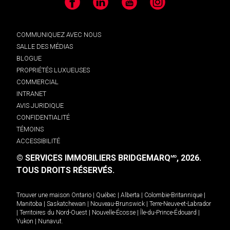
Facebook
LinkedIn
YouTube
Instagram
COMMUNIQUEZ AVEC NOUS
SALLE DES MÉDIAS
BLOGUE
PROPRIÉTÉS LUXUEUSES
COMMERCIAL
INTRANET
AVIS JURIDIQUE
CONFIDENTIALITÉ
TÉMOINS
ACCESSIBILITÉ
© SERVICES IMMOBILIERS BRIDGEMARQ
, 2026.
MD
TOUS DROITS RÉSERVÉS.
Trouver une maison
Ontario
|
Québec
|
Alberta
|
Colombie-Britannique
|
Manitoba
|
Saskatchewan
|
Nouveau-Brunswick
|
Terre-Neuve-et-Labrador
|
Territoires du Nord-Ouest
|
Nouvelle-Écosse
|
Île-du-Prince-Édouard
|
Yukon
|
Nunavut
.