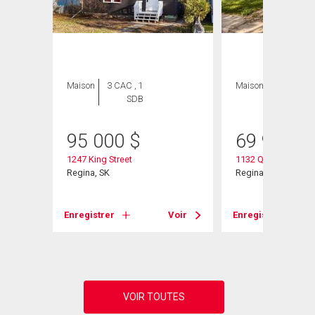
Maison
3 CAC , 1
Maison
2 CAC , 1
SDB
SDB
95 000
$
69 900
$
1247 King Street
1132 Queen Street
Regina, SK
Regina, SK
Voir
Enregistrer
Voir
Enregistrer