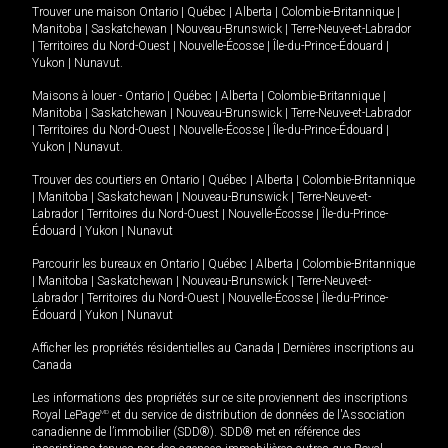
Trouver une maison
Ontario
|
Québec
|
Alberta
|
Colombie-Britannique
|
Manitoba
|
Saskatchewan
|
Nouveau-Brunswick
|
Terre-Neuve-et-Labrador
|
Territoires du Nord-Ouest
|
Nouvelle-Écosse
|
Île-du-Prince-Édouard
|
Yukon
|
Nunavut
.
Maisons à louer -
Ontario
|
Québec
|
Alberta
|
Colombie-Britannique
|
Manitoba
|
Saskatchewan
|
Nouveau-Brunswick
|
Terre-Neuve-et-Labrador
|
Territoires du Nord-Ouest
|
Nouvelle-Écosse
|
Île-du-Prince-Édouard
|
Yukon
|
Nunavut
.
Trouver des courtiers en
Ontario
|
Québec
|
Alberta
|
Colombie-Britannique
|
Manitoba
|
Saskatchewan
|
Nouveau-Brunswick
|
Terre-Neuve-et-
Labrador
|
Territoires du Nord-Ouest
|
Nouvelle-Écosse
|
Île-du-Prince-
Édouard
|
Yukon
|
Nunavut
Parcourir les bureaux en
Ontario
|
Québec
|
Alberta
|
Colombie-Britannique
|
Manitoba
|
Saskatchewan
|
Nouveau-Brunswick
|
Terre-Neuve-et-
Labrador
|
Territoires du Nord-Ouest
|
Nouvelle-Écosse
|
Île-du-Prince-
Édouard
|
Yukon
|
Nunavut
Afficher les propriétés résidentielles au Canada
|
Dernières inscriptions au
Canada
Les informations des propriétés sur ce site proviennent des inscriptions
Royal LePage
MD
et du service de distribution de données de l'Association
canadienne de l’immobilier (SDD®). SDD® met en référence des