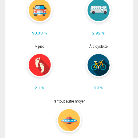
90.38 %
2.92 %
À pied
À bicyclette
2.1 %
0.0 %
Par tout autre moyen