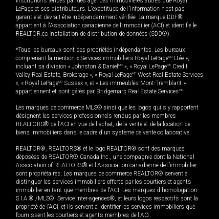
inscriptions tenues par des agences immobilières autres que Royal
LePage et ses distributeurs. L'exactitude de l'information n'est pas
garantie et devrait être indépendamment vérifiée. La marque DDF®
appartient à l'Association canadienne de l’immobilier (ACI) et identifie le
REALTOR.ca Installation de distribution de données (SDD®).
*Tous les bureaux sont des propriétés indépendantes. Les bureaux
comprenant la mention « Services immobiliers Royal LePage
MD
Ltée »,
incluant sa division « Johnston & Daniel
MD
», « Royal LePage
MD
Credit
Valley Real Estate, Brokerage », « Royal LePage
MD
West Real Estate Services
», « Royal LePage
MD
Sussex », et « Les immeubles Mont-Tremblant »
appartiennent et sont gérés par Bridgemarq Real Estate Services
MD
.
Les marques de commerce MLS® ainsi que les logos qui s'y rapportent
désignent les services professionnels rendus par les membres
REALTORS® de l'ACI en vue de l'achat, de la vente et de la location de
biens immobiliers dans le cadre d'un système de vente collaborative.
REALTOR®, REALTORS® et le logo REALTOR® sont des marques
déposées de REALTOR® Canada Inc., une compagnie dont la National
Association of REALTORS® et l'Association canadienne de l’immobilier
sont propriétaires. Les marques de commerce REALTOR® servent à
distinguer les services immobiliers offerts par les courtiers et agents
immobilier en tant que membres de l'ACI. Les marques d'homologation
S.I.A.® /MLS®, Service inter-agences®, et leurs logos respectifs sont la
propriété de l'ACI, et ils servent à identifier les services immobiliers que
fournissent les courtiers et agents membres de l'ACI.