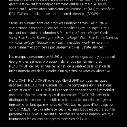
garantie et devrait être indépendamment vérifiée. La marque DDF®
appartient à l'Association canadienne de l’immobilier (ACI) et identifie le
REALTOR.ca Installation de distribution de données (SDD®).
*Tous les bureaux sont des propriétés indépendantes. Les bureaux
comprenant la mention « Services immobiliers Royal LePage
MD
Ltée »,
incluant sa division « Johnston & Daniel
MD
», « Royal LePage
MD
Credit
Valley Real Estate, Brokerage », « Royal LePage
MD
West Real Estate Services
», « Royal LePage
MD
Sussex », et « Les immeubles Mont-Tremblant »
appartiennent et sont gérés par Bridgemarq Real Estate Services
MD
.
Les marques de commerce MLS® ainsi que les logos qui s'y rapportent
désignent les services professionnels rendus par les membres
REALTORS® de l'ACI en vue de l'achat, de la vente et de la location de
biens immobiliers dans le cadre d'un système de vente collaborative.
REALTOR®, REALTORS® et le logo REALTOR® sont des marques
déposées de REALTOR® Canada Inc., une compagnie dont la National
Association of REALTORS® et l'Association canadienne de l’immobilier
sont propriétaires. Les marques de commerce REALTOR® servent à
distinguer les services immobiliers offerts par les courtiers et agents
immobilier en tant que membres de l'ACI. Les marques d'homologation
S.I.A.® /MLS®, Service inter-agences®, et leurs logos respectifs sont la
propriété de l'ACI, et ils servent à identifier les services immobiliers que
fournissent les courtiers et agents membres de l'ACI.