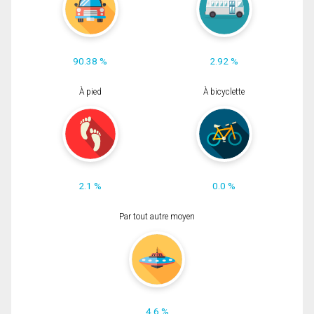
90.38 %
2.92 %
À pied
À bicyclette
2.1 %
0.0 %
Par tout autre moyen
4.6 %