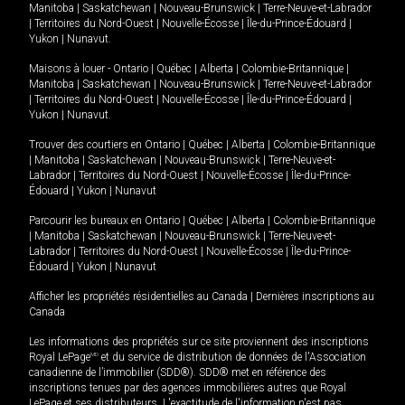
Manitoba
|
Saskatchewan
|
Nouveau-Brunswick
|
Terre-Neuve-et-Labrador
|
Territoires du Nord-Ouest
|
Nouvelle-Écosse
|
Île-du-Prince-Édouard
|
Yukon
|
Nunavut
.
Maisons à louer -
Ontario
|
Québec
|
Alberta
|
Colombie-Britannique
|
Manitoba
|
Saskatchewan
|
Nouveau-Brunswick
|
Terre-Neuve-et-Labrador
|
Territoires du Nord-Ouest
|
Nouvelle-Écosse
|
Île-du-Prince-Édouard
|
Yukon
|
Nunavut
.
Trouver des courtiers en
Ontario
|
Québec
|
Alberta
|
Colombie-Britannique
|
Manitoba
|
Saskatchewan
|
Nouveau-Brunswick
|
Terre-Neuve-et-
Labrador
|
Territoires du Nord-Ouest
|
Nouvelle-Écosse
|
Île-du-Prince-
Édouard
|
Yukon
|
Nunavut
Parcourir les bureaux en
Ontario
|
Québec
|
Alberta
|
Colombie-Britannique
|
Manitoba
|
Saskatchewan
|
Nouveau-Brunswick
|
Terre-Neuve-et-
Labrador
|
Territoires du Nord-Ouest
|
Nouvelle-Écosse
|
Île-du-Prince-
Édouard
|
Yukon
|
Nunavut
Afficher les propriétés résidentielles au Canada
|
Dernières inscriptions au
Canada
Les informations des propriétés sur ce site proviennent des inscriptions
Royal LePage
MD
et du service de distribution de données de l'Association
canadienne de l’immobilier (SDD®). SDD® met en référence des
inscriptions tenues par des agences immobilières autres que Royal
LePage et ses distributeurs. L'exactitude de l'information n'est pas