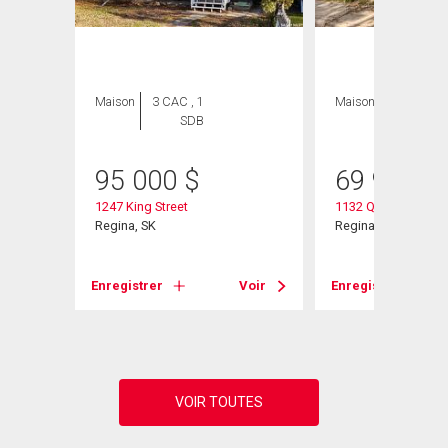
Maison
3 CAC , 1
Maison
2 CAC , 1
SDB
SDB
95 000
$
69 900
$
1247 King Street
1132 Queen Street
Regina, SK
Regina, SK
Voir
Enregistrer
Voir
Enregistrer