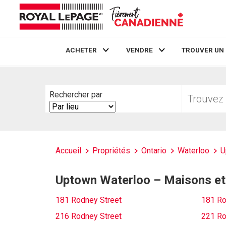
ACHETER
VENDRE
TROUVER UN
Live
En Direct
Trouvez
Rechercher par
votre
Search
foyer
By
Accueil
Propriétés
Ontario
Waterloo
U
Uptown Waterloo – Maisons et
181 Rodney Street
181 Ro
216 Rodney Street
221 Ro