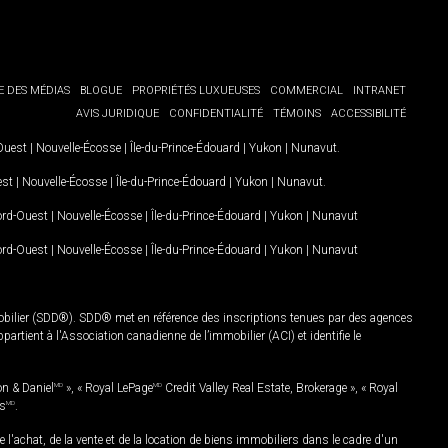
E DES MÉDIAS
BLOGUE
PROPRIÉTÉS LUXUEUSES
COMMERCIAL
INTRANET
AVIS JURIDIQUE
CONFIDENTIALITÉ
TÉMOINS
ACCESSIBILITÉ
-Ouest
|
Nouvelle-Écosse
|
Île-du-Prince-Édouard
|
Yukon
|
Nunavut
.
est
|
Nouvelle-Écosse
|
Île-du-Prince-Édouard
|
Yukon
|
Nunavut
.
Nord-Ouest
|
Nouvelle-Écosse
|
Île-du-Prince-Édouard
|
Yukon
|
Nunavut
Nord-Ouest
|
Nouvelle-Écosse
|
Île-du-Prince-Édouard
|
Yukon
|
Nunavut
mobilier (SDD®). SDD® met en référence des inscriptions tenues par des agences
rtient à l'Association canadienne de l’immobilier (ACI) et identifie le
on & Daniel
MD
», « Royal LePage
MD
Credit Valley Real Estate, Brokerage », « Royal
es
MD
.
chat, de la vente et de la location de biens immobiliers dans le cadre d'un