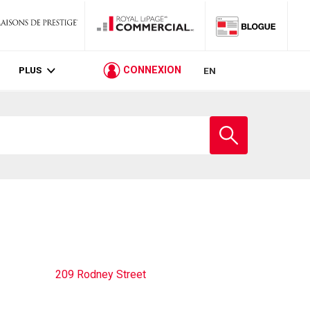
PLUS
CONNEXION
EN
Entrez
le
nom
de
l'école
209 Rodney Street