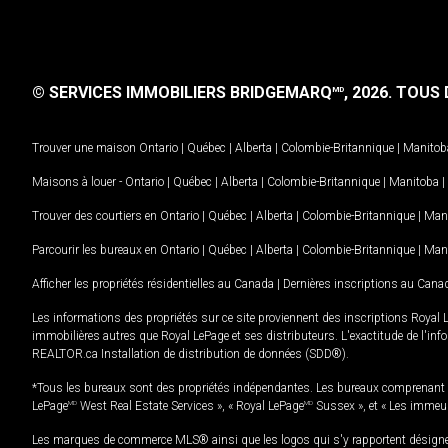
© SERVICES IMMOBILIERS BRIDGEMARQ
, 2026.
TOUS D
MD
Trouver une maison
Ontario
|
Québec
|
Alberta
|
Colombie-Britannique
|
Manitob
Maisons à louer -
Ontario
|
Québec
|
Alberta
|
Colombie-Britannique
|
Manitoba
|
Trouver des courtiers en
Ontario
|
Québec
|
Alberta
|
Colombie-Britannique
|
Man
Parcourir les bureaux en
Ontario
|
Québec
|
Alberta
|
Colombie-Britannique
|
Man
Afficher les propriétés résidentielles au Canada
|
Dernières inscriptions au Cana
Les informations des propriétés sur ce site proviennent des inscriptions Royal 
immobilières autres que Royal LePage et ses distributeurs. L'exactitude de l'info
REALTOR.ca Installation de distribution de données (SDD®).
*Tous les bureaux sont des propriétés indépendantes. Les bureaux comprenant 
LePage
MD
West Real Estate Services », « Royal LePage
MD
Sussex », et « Les immeu
Les marques de commerce MLS® ainsi que les logos qui s'y rapportent désignent