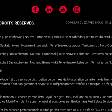
Facebook
LinkedIn
YouTube
Instagram
ROITS RÉSERVÉS.
COMMUNIQUEZ AVEC NOUS
SALL
a
|
Saskatchewan
|
Nouveau-Brunswick
|
Terre-Neuve-et-Labrador
|
Territoires du Nord
Saskatchewan
|
Nouveau-Brunswick
|
Terre-Neuve-et-Labrador
|
Territoires du Nord-Ou
itoba
|
Saskatchewan
|
Nouveau-Brunswick
|
Terre-Neuve-et-Labrador
|
Territoires du 
itoba
|
Saskatchewan
|
Nouveau-Brunswick
|
Terre-Neuve-et-Labrador
|
Territoires du 
da
LePage
MD
et du service de distribution de données de l'Association canadienne de l’im
rmation n'est pas garantie et devrait être indépendamment vérifiée. La marque DDF® appa
la mention « Services immobiliers Royal LePage
MD
Ltée », incluant sa division « Johnst
bles Mont-Tremblant » appartiennent et sont gérés par Bridgemarq Real Estate Servic
 les services professionnels rendus par les membres REALTORS® de l'ACI en vue de l'a