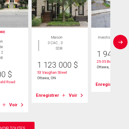
IBRE
Maison
Investissement
en
3 CAC , 3
ée
SDB
1 949 00
 2
DB
25-35 Bertrand Stre
1 123 000
$
Ottawa, ON
00
$
53 Vaughan Street
Ottawa, ON
field Road
Enregistrer
Enregistrer
Voir
Voir