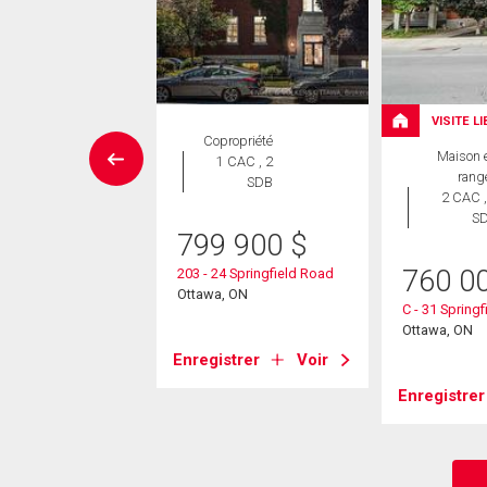
VISITE L
Maison
Copropriété
Maison 
 CAC , 4
1 CAC , 2
rang
SDB
SDB
2 CAC ,
S
25 000
$
799 900
$
760 0
 Crescent
203 - 24 Springfield Road
, ON
Ottawa, ON
C - 31 Spring
Ottawa, ON
strer
Voir
Enregistrer
Voir
Enregistrer