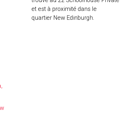
trouve au 22 Schoolhouse Private
et est à proximité dans le
quartier New Edinburgh.
,
ew