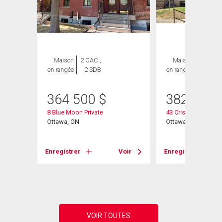
Maison
2 CAC ,
Maison
2 CAC ,
en rangée
2 SDB
en rangée
2 SDB
364 500
$
382 900
8 Blue Moon Private
43 Crispin Private
evard
Ottawa, ON
Ottawa, ON
Enregistrer
Voir
Enregistrer
Voir