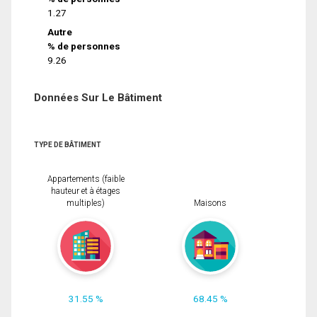
1.27
Autre
% de personnes
9.26
Données Sur Le Bâtiment
TYPE DE BÂTIMENT
Appartements (faible
hauteur et à étages
multiples)
Maisons
31.55 %
68.45 %