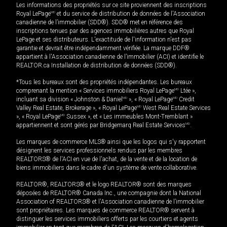
Les informations des propriétés sur ce site proviennent des inscriptions
Royal LePage
MD
et du service de distribution de données de l'Association
canadienne de l’immobilier (SDD®). SDD® met en référence des
inscriptions tenues par des agences immobilières autres que Royal
LePage et ses distributeurs. L'exactitude de l'information n'est pas
garantie et devrait être indépendamment vérifiée. La marque DDF®
appartient à l'Association canadienne de l’immobilier (ACI) et identifie le
REALTOR.ca Installation de distribution de données (SDD®).
*Tous les bureaux sont des propriétés indépendantes. Les bureaux
comprenant la mention « Services immobiliers Royal LePage
MD
Ltée »,
incluant sa division « Johnston & Daniel
MD
», « Royal LePage
MD
Credit
Valley Real Estate, Brokerage », « Royal LePage
MD
West Real Estate Services
», « Royal LePage
MD
Sussex », et « Les immeubles Mont-Tremblant »
appartiennent et sont gérés par Bridgemarq Real Estate Services
MD
.
Les marques de commerce MLS® ainsi que les logos qui s'y rapportent
désignent les services professionnels rendus par les membres
REALTORS® de l'ACI en vue de l'achat, de la vente et de la location de
biens immobiliers dans le cadre d'un système de vente collaborative.
REALTOR®, REALTORS® et le logo REALTOR® sont des marques
déposées de REALTOR® Canada Inc., une compagnie dont la National
Association of REALTORS® et l'Association canadienne de l’immobilier
sont propriétaires. Les marques de commerce REALTOR® servent à
distinguer les services immobiliers offerts par les courtiers et agents