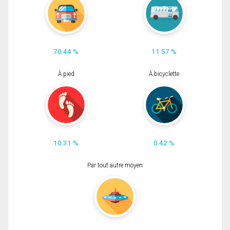
70.44 %
11.57 %
À pied
À bicyclette
10.31 %
0.42 %
Par tout autre moyen