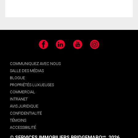
Facebook
LinkedIn
YouTube
Instagram
COMMUNIQUEZ AVEC NOUS
SALLE DES MÉDIAS
BLOGUE
PROPRIÉTÉS LUXUEUSES
COMMERCIAL
INTRANET
AVIS JURIDIQUE
CONFIDENTIALITÉ
TÉMOINS
ACCESSIBILITÉ
© SERVICES IMMOBILIERS BRIDGEMARQ
, 2026.
MD