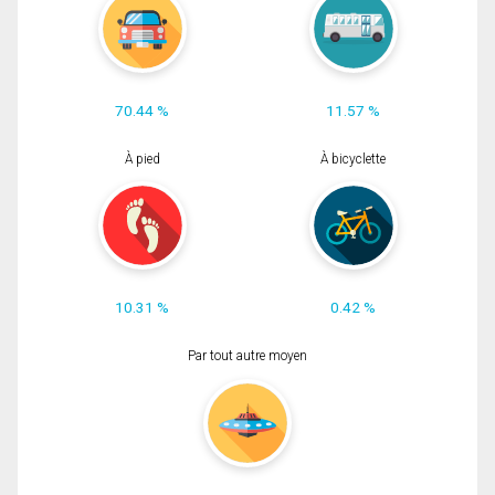
70.44 %
11.57 %
À pied
À bicyclette
10.31 %
0.42 %
Par tout autre moyen