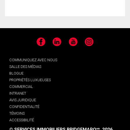
Facebook
LinkedIn
YouTube
Instagram
COMMUNIQUEZ AVEC NOUS
SALLE DES MÉDIAS
BLOGUE
PROPRIÉTÉS LUXUEUSES
COMMERCIAL
INTRANET
AVIS JURIDIQUE
CONFIDENTIALITÉ
TÉMOINS
ACCESSIBILITÉ
© SERVICES IMMOBILIERS BRIDGEMARQ
, 2026.
MD