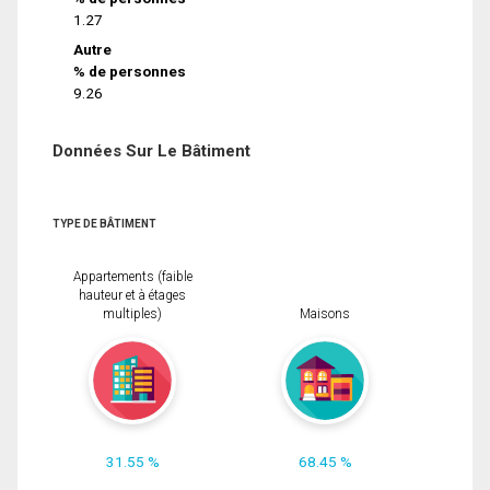
1.27
Autre
% de personnes
9.26
Données Sur Le Bâtiment
TYPE DE BÂTIMENT
Appartements (faible
hauteur et à étages
multiples)
Maisons
31.55 %
68.45 %