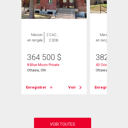
Maison
2 CAC ,
Maison
2 CAC ,
en rangée
2 SDB
en rangée
2 SDB
364 500
$
382 900
8 Blue Moon Private
43 Crispin Private
evard
Ottawa, ON
Ottawa, ON
Enregistrer
Voir
Enregistrer
Voir