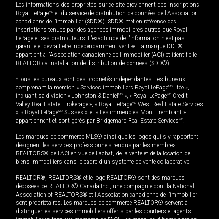
Les informations des propriétés sur ce site proviennent des inscriptions
Royal LePage
MD
et du service de distribution de données de l'Association
canadienne de l’immobilier (SDD®). SDD® met en référence des
inscriptions tenues par des agences immobilières autres que Royal
LePage et ses distributeurs. L'exactitude de l'information n'est pas
garantie et devrait être indépendamment vérifiée. La marque DDF®
appartient à l'Association canadienne de l’immobilier (ACI) et identifie le
REALTOR.ca Installation de distribution de données (SDD®).
*Tous les bureaux sont des propriétés indépendantes. Les bureaux
comprenant la mention « Services immobiliers Royal LePage
MD
Ltée »,
incluant sa division « Johnston & Daniel
MD
», « Royal LePage
MD
Credit
Valley Real Estate, Brokerage », « Royal LePage
MD
West Real Estate Services
», « Royal LePage
MD
Sussex », et « Les immeubles Mont-Tremblant »
appartiennent et sont gérés par Bridgemarq Real Estate Services
MD
.
Les marques de commerce MLS® ainsi que les logos qui s'y rapportent
désignent les services professionnels rendus par les membres
REALTORS® de l'ACI en vue de l'achat, de la vente et de la location de
biens immobiliers dans le cadre d'un système de vente collaborative.
REALTOR®, REALTORS® et le logo REALTOR® sont des marques
déposées de REALTOR® Canada Inc., une compagnie dont la National
Association of REALTORS® et l'Association canadienne de l’immobilier
sont propriétaires. Les marques de commerce REALTOR® servent à
distinguer les services immobiliers offerts par les courtiers et agents