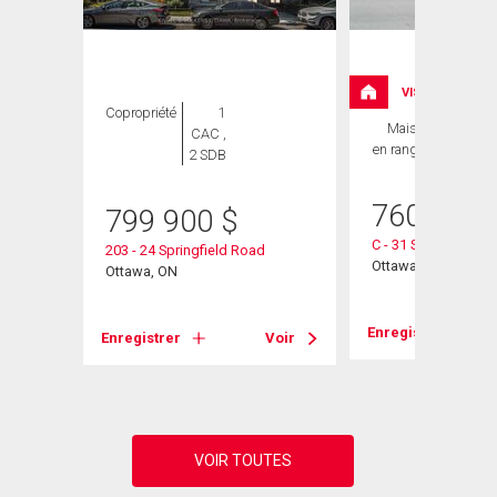
VISITE LIBRE
Copropriété
1
Maison
2 CAC ,
CAC ,
en rangée
2 SDB
2 SDB
760 000
799 900
$
C - 31 Springfield 
203 - 24 Springfield Road
Ottawa, ON
Ottawa, ON
Enregistrer
Voir
Enregistrer
Voir