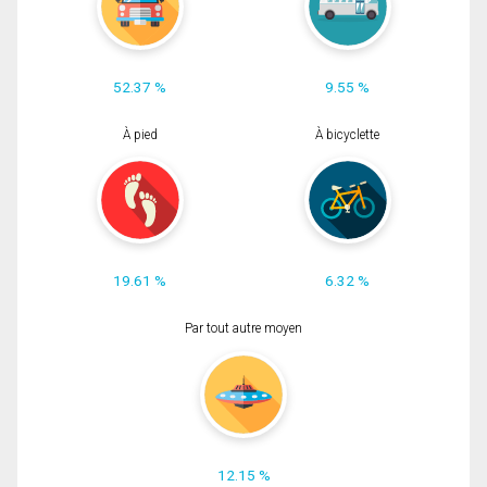
52.37 %
9.55 %
À pied
À bicyclette
19.61 %
6.32 %
Par tout autre moyen
12.15 %