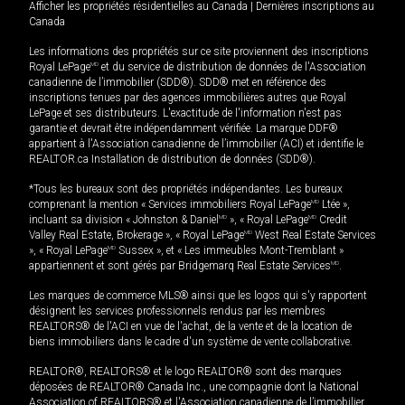
Afficher les propriétés résidentielles au Canada
|
Dernières inscriptions au
Canada
Les informations des propriétés sur ce site proviennent des inscriptions
Royal LePage
MD
et du service de distribution de données de l'Association
canadienne de l’immobilier (SDD®). SDD® met en référence des
inscriptions tenues par des agences immobilières autres que Royal
LePage et ses distributeurs. L'exactitude de l'information n'est pas
garantie et devrait être indépendamment vérifiée. La marque DDF®
appartient à l'Association canadienne de l’immobilier (ACI) et identifie le
REALTOR.ca Installation de distribution de données (SDD®).
*Tous les bureaux sont des propriétés indépendantes. Les bureaux
comprenant la mention « Services immobiliers Royal LePage
MD
Ltée »,
incluant sa division « Johnston & Daniel
MD
», « Royal LePage
MD
Credit
Valley Real Estate, Brokerage », « Royal LePage
MD
West Real Estate Services
», « Royal LePage
MD
Sussex », et « Les immeubles Mont-Tremblant »
appartiennent et sont gérés par Bridgemarq Real Estate Services
MD
.
Les marques de commerce MLS® ainsi que les logos qui s'y rapportent
désignent les services professionnels rendus par les membres
REALTORS® de l'ACI en vue de l'achat, de la vente et de la location de
biens immobiliers dans le cadre d'un système de vente collaborative.
REALTOR®, REALTORS® et le logo REALTOR® sont des marques
déposées de REALTOR® Canada Inc., une compagnie dont la National
Association of REALTORS® et l'Association canadienne de l’immobilier