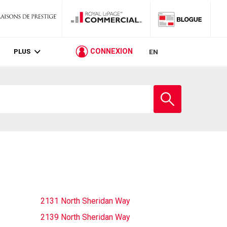
PLUS
CONNEXION
EN
Entrez
le
nom
de
l'école
2131 North Sheridan Way
2139 North Sheridan Way