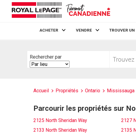
ACHETER
VENDRE
TROUVER UN
Live
En Direct
Trouvez
Rechercher par
votre
Search
foyer
By
Accueil
Propriétés
Ontario
Mississauga
Parcourir les propriétés sur N
2125 North Sheridan Way
2127 N
2133 North Sheridan Way
2135 N