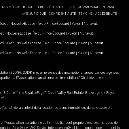
E DES MÉDIAS
BLOGUE
PROPRIÉTÉS LUXUEUSES
COMMERCIAL
INTRANET
AVIS JURIDIQUE
CONFIDENTIALITÉ
TÉMOINS
ACCESSIBILITÉ
-Ouest
|
Nouvelle-Écosse
|
Île-du-Prince-Édouard
|
Yukon
|
Nunavut
.
est
|
Nouvelle-Écosse
|
Île-du-Prince-Édouard
|
Yukon
|
Nunavut
.
Nord-Ouest
|
Nouvelle-Écosse
|
Île-du-Prince-Édouard
|
Yukon
|
Nunavut
Nord-Ouest
|
Nouvelle-Écosse
|
Île-du-Prince-Édouard
|
Yukon
|
Nunavut
mobilier (SDD®). SDD® met en référence des inscriptions tenues par des agences
rtient à l'Association canadienne de l’immobilier (ACI) et identifie le
on & Daniel
MD
», « Royal LePage
MD
Credit Valley Real Estate, Brokerage », « Royal
es
MD
.
chat, de la vente et de la location de biens immobiliers dans le cadre d'un
Association canadienne de l’immobilier sont propriétaires. Les marques de
ation S.I.A.® /MLS®, Service inter-agences®, et leurs logos respectifs sont la