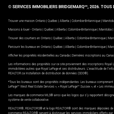
© SERVICES IMMOBILIERS BRIDGEMARQ
, 2026.
TOUS D
MD
Trouver une maison
Ontario
|
Québec
|
Alberta
|
Colombie-Britannique
|
Manitob
Maisons à louer -
Ontario
|
Québec
|
Alberta
|
Colombie-Britannique
|
Manitoba
|
Trouver des courtiers en
Ontario
|
Québec
|
Alberta
|
Colombie-Britannique
|
Man
Parcourir les bureaux en
Ontario
|
Québec
|
Alberta
|
Colombie-Britannique
|
Man
Afficher les propriétés résidentielles au Canada
|
Dernières inscriptions au Cana
Les informations des propriétés sur ce site proviennent des inscriptions Royal 
immobilières autres que Royal LePage et ses distributeurs. L'exactitude de l'info
REALTOR.ca Installation de distribution de données (SDD®).
*Tous les bureaux sont des propriétés indépendantes. Les bureaux comprenant 
LePage
MD
West Real Estate Services », « Royal LePage
MD
Sussex », et « Les immeu
Les marques de commerce MLS® ainsi que les logos qui s'y rapportent désignent
système de vente collaborative.
REALTOR®, REALTORS® et le logo REALTOR® sont des marques déposées de REAL
commerce REALTOR® servent à distinguer les services immobiliers offerts par le