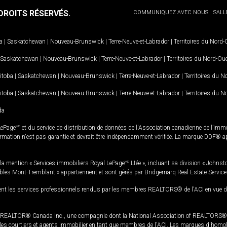
ROITS RÉSERVÉS.
COMMUNIQUEZ AVEC NOUS
SALL
a
|
Saskatchewan
|
Nouveau-Brunswick
|
Terre-Neuve-et-Labrador
|
Territoires du Nord
Saskatchewan
|
Nouveau-Brunswick
|
Terre-Neuve-et-Labrador
|
Territoires du Nord-Ou
itoba
|
Saskatchewan
|
Nouveau-Brunswick
|
Terre-Neuve-et-Labrador
|
Territoires du 
itoba
|
Saskatchewan
|
Nouveau-Brunswick
|
Terre-Neuve-et-Labrador
|
Territoires du 
da
LePage
MD
et du service de distribution de données de l'Association canadienne de l’im
rmation n'est pas garantie et devrait être indépendamment vérifiée. La marque DDF® appa
la mention « Services immobiliers Royal LePage
MD
Ltée », incluant sa division « Johnst
bles Mont-Tremblant » appartiennent et sont gérés par Bridgemarq Real Estate Servic
 les services professionnels rendus par les membres REALTORS® de l'ACI en vue de l'a
TOR® Canada Inc., une compagnie dont la National Association of REALTORS® et l'
s courtiers et agents immobilier en tant que membres de l'ACI. Les marques d'homolog