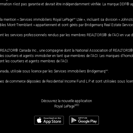
rmation n'est pas garantie et devrait être indépendamment vérifiée. La marque DDF® appa
la mention « Services immobiliers Royal LePage
MD
Ltée », incluant sa division « Johnst
bles Mont-Tremblant » appartiennent et sont gérés par Bridgemarq Real Estate Servic
 les services professionnels rendus par les membres REALTORS® de l'ACI en vue de l'a
TOR® Canada Inc., une compagnie dont la National Association of REALTORS® et l'
s courtiers et agents immobilier en tant que membres de l'ACI. Les marques d'homolog
ssent les courtiers et agents membres de l'ACI.
da, utilisée sous licence par les Services immobiliers Bridgemarq
MD
.
s de commerce déposées de Residential Income Fund L.P. et sont utilisées sous lice
Découvrez la nouvelle application
MD
Royal LePage