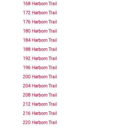
168 Harborn Trail
172 Harborn Trail
176 Harborn Trail
180 Harborn Trail
184 Harborn Trail
188 Harborn Trail
192 Harborn Trail
196 Harborn Trail
200 Harborn Trail
204 Harborn Trail
208 Harborn Trail
212 Harborn Trail
216 Harborn Trail
220 Harborn Trail