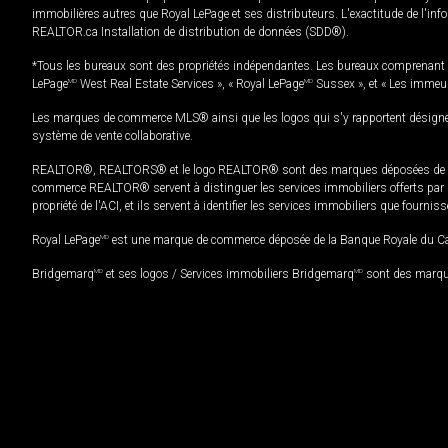
immobilières autres que Royal LePage et ses distributeurs. L'exactitude de l'info
REALTOR.ca Installation de distribution de données (SDD®).
*Tous les bureaux sont des propriétés indépendantes. Les bureaux comprenant 
LePage
MD
West Real Estate Services », « Royal LePage
MD
Sussex », et « Les immeu
Les marques de commerce MLS® ainsi que les logos qui s'y rapportent désignent
système de vente collaborative.
REALTOR®, REALTORS® et le logo REALTOR® sont des marques déposées de REAL
commerce REALTOR® servent à distinguer les services immobiliers offerts par le
propriété de l'ACI, et ils servent à identifier les services immobiliers que fourni
Royal LePage
MD
est une marque de commerce déposée de la Banque Royale du Cana
Bridgemarq
MD
et ses logos / Services immobiliers Bridgemarq
MD
sont des marque