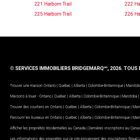
221 Harborn Trail
222 Har
225 Harborn Trail
226 Har
© SERVICES IMMOBILIERS BRIDGEMARQ
, 2026.
TOUS D
MD
Trouver une maison
Ontario
|
Québec
|
Alberta
|
Colombie-Britannique
|
Manitob
Maisons à louer -
Ontario
|
Québec
|
Alberta
|
Colombie-Britannique
|
Manitoba
|
Trouver des courtiers en
Ontario
|
Québec
|
Alberta
|
Colombie-Britannique
|
Man
Parcourir les bureaux en
Ontario
|
Québec
|
Alberta
|
Colombie-Britannique
|
Man
Afficher les propriétés résidentielles au Canada
|
Dernières inscriptions au Cana
Les informations des propriétés sur ce site proviennent des inscriptions Royal 