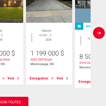
NOUVELLE INS
on
Maison
Terrain
 2
4 CAC , 2
4 CAC , 1
DB
SDB
SDB
 000
$
1 199 000
$
8 500 00
t Drive
2201 Cliff Road
2510 Cliff Road
, ON
Mississauga, ON
Mississauga, ON
Voir
Enregistrer
Voir
Enregistrer