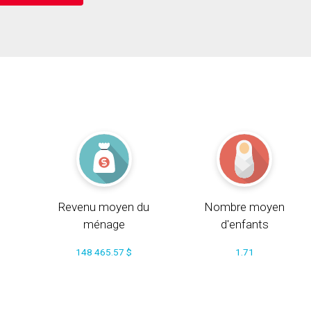
Revenu moyen du
Nombre moyen
ménage
d'enfants
148 465.57 $
1.71