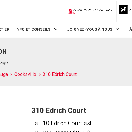
ZoneInvestisseurs RLP
TIER
INFO ET CONSEILS
JOIGNEZ-VOUS À NOUS
À
 ON
Page
auga
Cooksville
310 Edrich Court
310 Edrich Court
Le 310 Edrich Court est