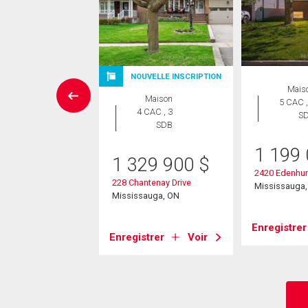
NOUVELLE INSCRIPTION
ropriété
Mais
Maison
 CAC , 2
5 CAC ,
4 CAC , 3
SDB
S
SDB
9 000
$
1 199
1 329 900
$
6 Dundas Street E
2420 Edenhurs
228 Chantenay Drive
sauga, ON
Mississauga
Mississauga, ON
strer
Voir
Enregistrer
Enregistrer
Voir