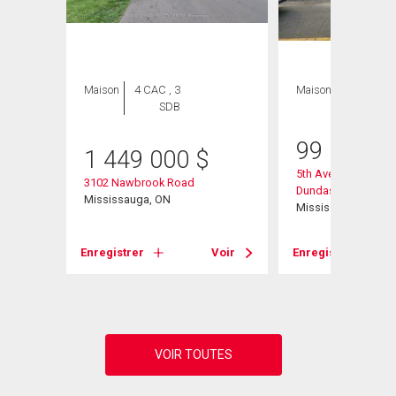
Maison
4 CAC , 3
Maison
2 CAC , 1
SDB
SDB
99 000
$
1 449 000
$
5th Ave West Unit #
3102 Nawbrook Road
Dundas Street E
ca Drive
Mississauga, ON
Mississauga, ON
Enregistrer
Voir
Enregistrer
Voir