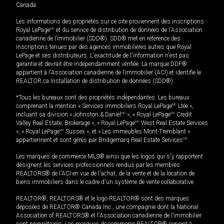
Canada
Les informations des propriétés sur ce site proviennent des inscriptions
Royal LePage
MD
et du service de distribution de données de l'Association
canadienne de l’immobilier (SDD®). SDD® met en référence des
inscriptions tenues par des agences immobilières autres que Royal
LePage et ses distributeurs. L'exactitude de l'information n'est pas
garantie et devrait être indépendamment vérifiée. La marque DDF®
appartient à l'Association canadienne de l’immobilier (ACI) et identifie le
REALTOR.ca Installation de distribution de données (SDD®).
*Tous les bureaux sont des propriétés indépendantes. Les bureaux
comprenant la mention « Services immobiliers Royal LePage
MD
Ltée »,
incluant sa division « Johnston & Daniel
MD
», « Royal LePage
MD
Credit
Valley Real Estate, Brokerage », « Royal LePage
MD
West Real Estate Services
», « Royal LePage
MD
Sussex », et « Les immeubles Mont-Tremblant »
appartiennent et sont gérés par Bridgemarq Real Estate Services
MD
.
Les marques de commerce MLS® ainsi que les logos qui s'y rapportent
désignent les services professionnels rendus par les membres
REALTORS® de l'ACI en vue de l'achat, de la vente et de la location de
biens immobiliers dans le cadre d'un système de vente collaborative.
REALTOR®, REALTORS® et le logo REALTOR® sont des marques
déposées de REALTOR® Canada Inc., une compagnie dont la National
Association of REALTORS® et l'Association canadienne de l’immobilier
sont propriétaires. Les marques de commerce REALTOR® servent à