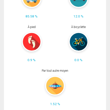
85.58 %
12.0 %
À pied
À bicyclette
0.9 %
0.0 %
Par tout autre moyen
1.52 %