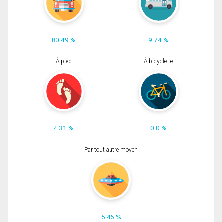
80.49 %
9.74 %
À pied
À bicyclette
4.31 %
0.0 %
Par tout autre moyen
5.46 %