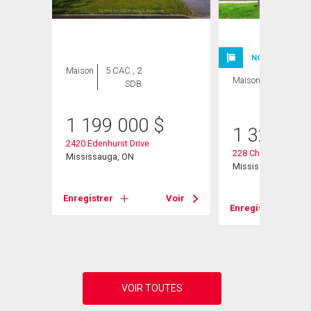
NOUVELLE INSC
Maison
5 CAC , 2
Maison
4 CAC , 3
SDB
SDB
1 199 000
$
1 329 90
eet
2420 Edenhurst Drive
228 Chantenay Driv
Mississauga, ON
Mississauga, ON
Voir
Enregistrer
Voir
Enregistrer