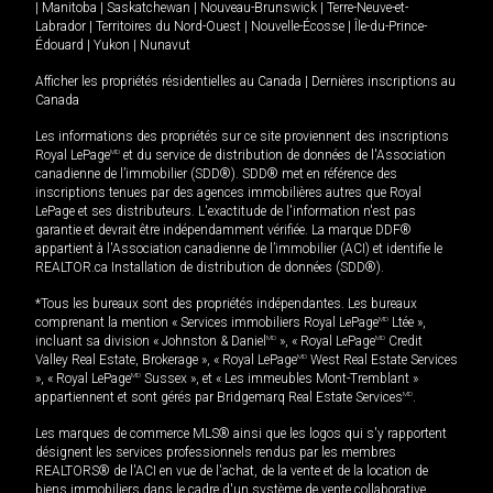
|
Manitoba
|
Saskatchewan
|
Nouveau-Brunswick
|
Terre-Neuve-et-
Labrador
|
Territoires du Nord-Ouest
|
Nouvelle-Écosse
|
Île-du-Prince-
Édouard
|
Yukon
|
Nunavut
Afficher les propriétés résidentielles au Canada
|
Dernières inscriptions au
Canada
Les informations des propriétés sur ce site proviennent des inscriptions
Royal LePage
MD
et du service de distribution de données de l'Association
canadienne de l’immobilier (SDD®). SDD® met en référence des
inscriptions tenues par des agences immobilières autres que Royal
LePage et ses distributeurs. L'exactitude de l'information n'est pas
garantie et devrait être indépendamment vérifiée. La marque DDF®
appartient à l'Association canadienne de l’immobilier (ACI) et identifie le
REALTOR.ca Installation de distribution de données (SDD®).
*Tous les bureaux sont des propriétés indépendantes. Les bureaux
comprenant la mention « Services immobiliers Royal LePage
MD
Ltée »,
incluant sa division « Johnston & Daniel
MD
», « Royal LePage
MD
Credit
Valley Real Estate, Brokerage », « Royal LePage
MD
West Real Estate Services
», « Royal LePage
MD
Sussex », et « Les immeubles Mont-Tremblant »
appartiennent et sont gérés par Bridgemarq Real Estate Services
MD
.
Les marques de commerce MLS® ainsi que les logos qui s'y rapportent
désignent les services professionnels rendus par les membres
REALTORS® de l'ACI en vue de l'achat, de la vente et de la location de
biens immobiliers dans le cadre d'un système de vente collaborative.