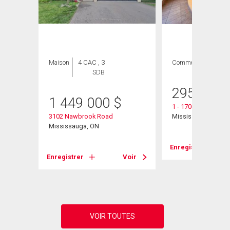
Maison
4 CAC , 3
Commercial
SDB
295 000
1 449 000
$
1 - 1706 Dundas Str
3102 Nawbrook Road
Mississauga, ON
ca Drive
Mississauga, ON
Enregistrer
Enregistrer
Voir
Voir