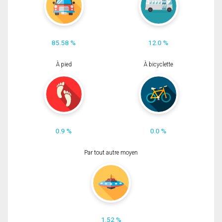
85.58 %
12.0 %
À pied
À bicyclette
0.9 %
0.0 %
Par tout autre moyen
1.52 %