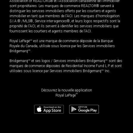
Association of REALTORS® et l'Association canadienne de l’immobilier
sont propriétaires. Les marques de commerce REALTOR® servent à
distinguer les services immobiliers offerts par les courtiers et agents
immobilier en tant que membres de l'ACI. Les marques d'homologation
S.I.A.® /MLS®, Service inter-agences®, et leurs logos respectifs sont la
propriété de l'ACI, et ils servent à identifier les services immobiliers que
fournissent les courtiers et agents membres de l'ACI.
Royal LePage
MD
est une marque de commerce déposée de la Banque
Royale du Canada, utilisée sous licence par les Services immobiliers
Bridgemarq
MD
.
Bridgemarq
MD
et ses logos / Services immobiliers Bridgemarq
MD
sont des
marques de commerce déposées de Residential Income Fund L.P. et sont
utilisées sous licence par Services immobiliers Bridgemarq
MD
Inc.
Découvrez la nouvelle application
MD
Royal LePage