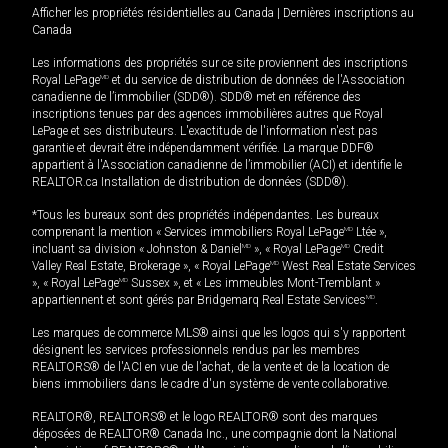
Afficher les propriétés résidentielles au Canada
|
Dernières inscriptions au
Canada
Les informations des propriétés sur ce site proviennent des inscriptions
Royal LePage
MD
et du service de distribution de données de l'Association
canadienne de l’immobilier (SDD®). SDD® met en référence des
inscriptions tenues par des agences immobilières autres que Royal
LePage et ses distributeurs. L'exactitude de l'information n'est pas
garantie et devrait être indépendamment vérifiée. La marque DDF®
appartient à l'Association canadienne de l’immobilier (ACI) et identifie le
REALTOR.ca Installation de distribution de données (SDD®).
*Tous les bureaux sont des propriétés indépendantes. Les bureaux
comprenant la mention « Services immobiliers Royal LePage
MD
Ltée »,
incluant sa division « Johnston & Daniel
MD
», « Royal LePage
MD
Credit
Valley Real Estate, Brokerage », « Royal LePage
MD
West Real Estate Services
», « Royal LePage
MD
Sussex », et « Les immeubles Mont-Tremblant »
appartiennent et sont gérés par Bridgemarq Real Estate Services
MD
.
Les marques de commerce MLS® ainsi que les logos qui s'y rapportent
désignent les services professionnels rendus par les membres
REALTORS® de l'ACI en vue de l'achat, de la vente et de la location de
biens immobiliers dans le cadre d'un système de vente collaborative.
REALTOR®, REALTORS® et le logo REALTOR® sont des marques
déposées de REALTOR® Canada Inc., une compagnie dont la National