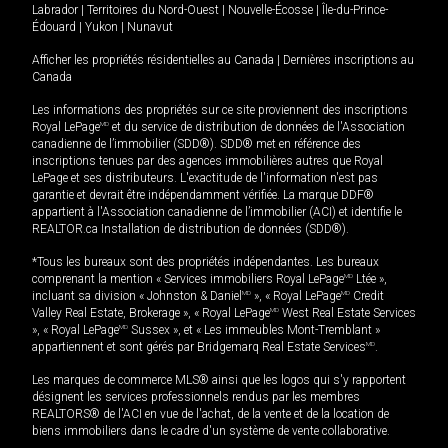
Labrador
|
Territoires du Nord-Ouest
|
Nouvelle-Écosse
|
Île-du-Prince-
Édouard
|
Yukon
|
Nunavut
Afficher les propriétés résidentielles au Canada
|
Dernières inscriptions au
Canada
Les informations des propriétés sur ce site proviennent des inscriptions
Royal LePage
MD
et du service de distribution de données de l'Association
canadienne de l’immobilier (SDD®). SDD® met en référence des
inscriptions tenues par des agences immobilières autres que Royal
LePage et ses distributeurs. L'exactitude de l'information n'est pas
garantie et devrait être indépendamment vérifiée. La marque DDF®
appartient à l'Association canadienne de l’immobilier (ACI) et identifie le
REALTOR.ca Installation de distribution de données (SDD®).
*Tous les bureaux sont des propriétés indépendantes. Les bureaux
comprenant la mention « Services immobiliers Royal LePage
MD
Ltée »,
incluant sa division « Johnston & Daniel
MD
», « Royal LePage
MD
Credit
Valley Real Estate, Brokerage », « Royal LePage
MD
West Real Estate Services
», « Royal LePage
MD
Sussex », et « Les immeubles Mont-Tremblant »
appartiennent et sont gérés par Bridgemarq Real Estate Services
MD
.
Les marques de commerce MLS® ainsi que les logos qui s'y rapportent
désignent les services professionnels rendus par les membres
REALTORS® de l'ACI en vue de l'achat, de la vente et de la location de
biens immobiliers dans le cadre d'un système de vente collaborative.