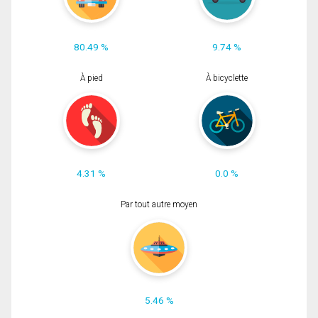
80.49 %
9.74 %
À pied
À bicyclette
4.31 %
0.0 %
Par tout autre moyen
5.46 %