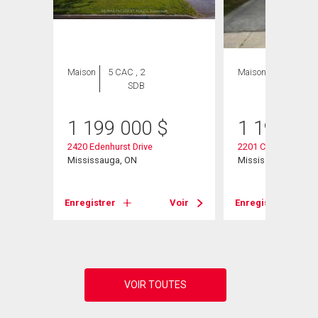
Maison
5 CAC , 2
Maison
4 CAC , 2
SDB
SDB
1 199 000
$
1 199 00
2420 Edenhurst Drive
2201 Cliff Road
Mississauga, ON
Mississauga, ON
Enregistrer
Voir
Enregistrer
Voir