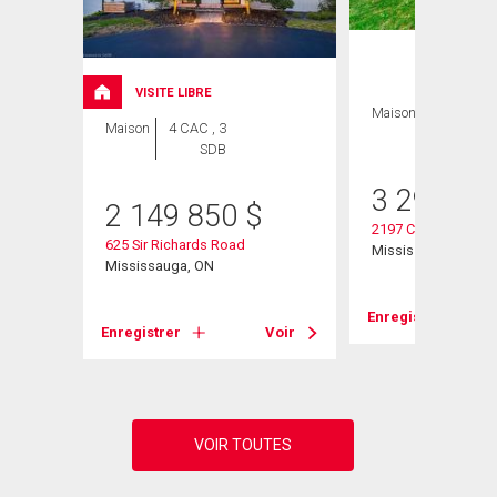
VISITE LIBRE
Maison
4 CAC , 4
Maison
4 CAC , 3
SDB
SDB
3 299 00
2 149 850
$
2197 Courrier Lane
625 Sir Richards Road
Mississauga, ON
Mississauga, ON
Voir
Enregistrer
Enregistrer
Voir