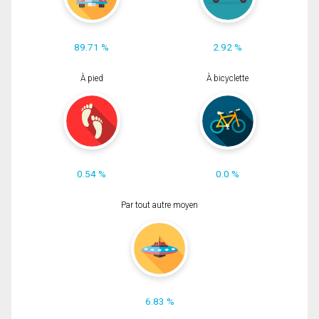
89.71 %
2.92 %
À pied
À bicyclette
0.54 %
0.0 %
Par tout autre moyen
6.83 %