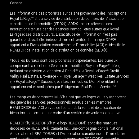
Canada
Les informations des propriétés sur ce site proviennent des inscriptions
Royal LePage
MD
et du service de distribution de données de l'Association
canadienne de l’immobilier (SDD®). SDD® met en référence des
inscriptions tenues par des agences immobilières autres que Royal
LePage et ses distributeurs. L'exactitude de l'information n'est pas
garantie et devrait être indépendamment vérifiée. La marque DDF®
appartient à l'Association canadienne de l’immobilier (ACI) et identifie le
REALTOR.ca Installation de distribution de données (SDD®).
*Tous les bureaux sont des propriétés indépendantes. Les bureaux
comprenant la mention « Services immobiliers Royal LePage
MD
Ltée »,
incluant sa division « Johnston & Daniel
MD
», « Royal LePage
MD
Credit
Valley Real Estate, Brokerage », « Royal LePage
MD
West Real Estate Services
», « Royal LePage
MD
Sussex », et « Les immeubles Mont-Tremblant »
appartiennent et sont gérés par Bridgemarq Real Estate Services
MD
.
Les marques de commerce MLS® ainsi que les logos qui s'y rapportent
désignent les services professionnels rendus par les membres
REALTORS® de l'ACI en vue de l'achat, de la vente et de la location de
biens immobiliers dans le cadre d'un système de vente collaborative.
REALTOR®, REALTORS® et le logo REALTOR® sont des marques
déposées de REALTOR® Canada Inc., une compagnie dont la National
Association of REALTORS® et l'Association canadienne de l’immobilier
sont propriétaires. Les marques de commerce REALTOR® servent à