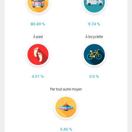
80.49 %
9.74 %
À pied
À bicyclette
4.31 %
0.0 %
Par tout autre moyen
5.46 %