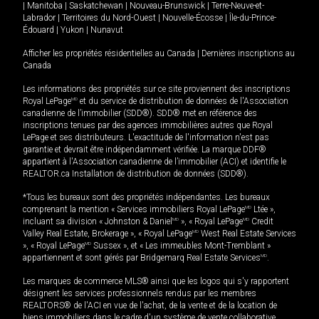
|
Manitoba
|
Saskatchewan
|
Nouveau-Brunswick
|
Terre-Neuve-et-
Labrador
|
Territoires du Nord-Ouest
|
Nouvelle-Écosse
|
Île-du-Prince-
Édouard
|
Yukon
|
Nunavut
Afficher les propriétés résidentielles au Canada
|
Dernières inscriptions au
Canada
Les informations des propriétés sur ce site proviennent des inscriptions
Royal LePage
MD
et du service de distribution de données de l'Association
canadienne de l’immobilier (SDD®). SDD® met en référence des
inscriptions tenues par des agences immobilières autres que Royal
LePage et ses distributeurs. L'exactitude de l'information n'est pas
garantie et devrait être indépendamment vérifiée. La marque DDF®
appartient à l'Association canadienne de l’immobilier (ACI) et identifie le
REALTOR.ca Installation de distribution de données (SDD®).
*Tous les bureaux sont des propriétés indépendantes. Les bureaux
comprenant la mention « Services immobiliers Royal LePage
MD
Ltée »,
incluant sa division « Johnston & Daniel
MD
», « Royal LePage
MD
Credit
Valley Real Estate, Brokerage », « Royal LePage
MD
West Real Estate Services
», « Royal LePage
MD
Sussex », et « Les immeubles Mont-Tremblant »
appartiennent et sont gérés par Bridgemarq Real Estate Services
MD
.
Les marques de commerce MLS® ainsi que les logos qui s'y rapportent
désignent les services professionnels rendus par les membres
REALTORS® de l'ACI en vue de l'achat, de la vente et de la location de
biens immobiliers dans le cadre d'un système de vente collaborative.