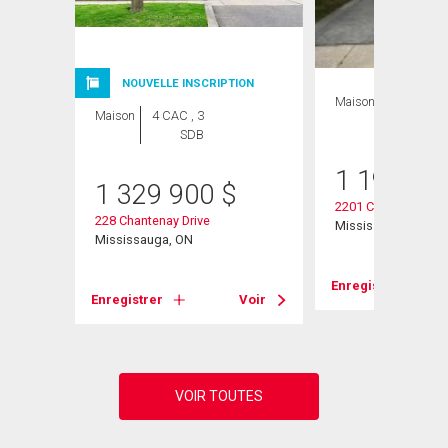
NOUVELLE INSCRIPTION
Maison
4 CAC , 2
Maison
4 CAC , 3
SDB
SDB
1 199 00
1 329 900
$
2201 Cliff Road
228 Chantenay Drive
Mississauga, ON
Mississauga, ON
Voir
Enregistrer
Enregistrer
Voir