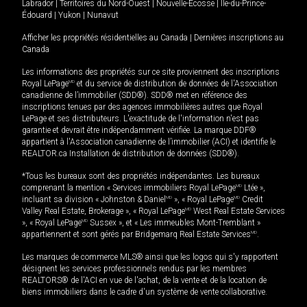
Labrador
|
Territoires du Nord-Ouest
|
Nouvelle-Écosse
|
Île-du-Prince-
Édouard
|
Yukon
|
Nunavut
Afficher les propriétés résidentielles au Canada
|
Dernières inscriptions au
Canada
Les informations des propriétés sur ce site proviennent des inscriptions
Royal LePage
MD
et du service de distribution de données de l'Association
canadienne de l’immobilier (SDD®). SDD® met en référence des
inscriptions tenues par des agences immobilières autres que Royal
LePage et ses distributeurs. L'exactitude de l'information n'est pas
garantie et devrait être indépendamment vérifiée. La marque DDF®
appartient à l'Association canadienne de l’immobilier (ACI) et identifie le
REALTOR.ca Installation de distribution de données (SDD®).
*Tous les bureaux sont des propriétés indépendantes. Les bureaux
comprenant la mention « Services immobiliers Royal LePage
MD
Ltée »,
incluant sa division « Johnston & Daniel
MD
», « Royal LePage
MD
Credit
Valley Real Estate, Brokerage », « Royal LePage
MD
West Real Estate Services
», « Royal LePage
MD
Sussex », et « Les immeubles Mont-Tremblant »
appartiennent et sont gérés par Bridgemarq Real Estate Services
MD
.
Les marques de commerce MLS® ainsi que les logos qui s'y rapportent
désignent les services professionnels rendus par les membres
REALTORS® de l'ACI en vue de l'achat, de la vente et de la location de
biens immobiliers dans le cadre d'un système de vente collaborative.