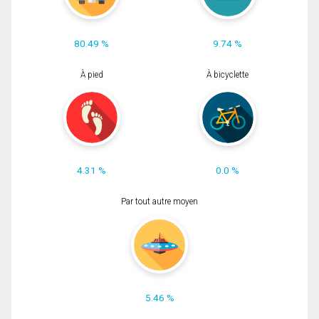
80.49 %
9.74 %
À pied
À bicyclette
4.31 %
0.0 %
Par tout autre moyen
5.46 %