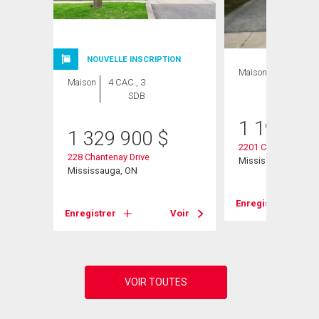
NOUVELLE INSCRIPTION
Maison
4 CAC , 2
Maison
4 CAC , 3
SDB
SDB
1 199 00
1 329 900
$
2201 Cliff Road
228 Chantenay Drive
Mississauga, ON
Mississauga, ON
Voir
Enregistrer
Enregistrer
Voir