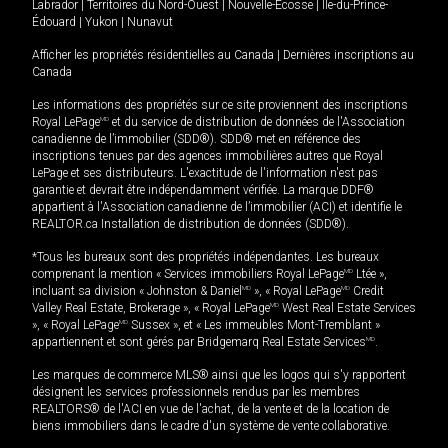
Labrador
|
Territoires du Nord-Ouest
|
Nouvelle-Écosse
|
Île-du-Prince-
Édouard
|
Yukon
|
Nunavut
Afficher les propriétés résidentielles au Canada
|
Dernières inscriptions au
Canada
Les informations des propriétés sur ce site proviennent des inscriptions
Royal LePage
MD
et du service de distribution de données de l'Association
canadienne de l’immobilier (SDD®). SDD® met en référence des
inscriptions tenues par des agences immobilières autres que Royal
LePage et ses distributeurs. L'exactitude de l'information n'est pas
garantie et devrait être indépendamment vérifiée. La marque DDF®
appartient à l'Association canadienne de l’immobilier (ACI) et identifie le
REALTOR.ca Installation de distribution de données (SDD®).
*Tous les bureaux sont des propriétés indépendantes. Les bureaux
comprenant la mention « Services immobiliers Royal LePage
MD
Ltée »,
incluant sa division « Johnston & Daniel
MD
», « Royal LePage
MD
Credit
Valley Real Estate, Brokerage », « Royal LePage
MD
West Real Estate Services
», « Royal LePage
MD
Sussex », et « Les immeubles Mont-Tremblant »
appartiennent et sont gérés par Bridgemarq Real Estate Services
MD
.
Les marques de commerce MLS® ainsi que les logos qui s'y rapportent
désignent les services professionnels rendus par les membres
REALTORS® de l'ACI en vue de l'achat, de la vente et de la location de
biens immobiliers dans le cadre d'un système de vente collaborative.