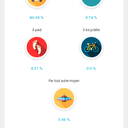
80.49 %
9.74 %
À pied
À bicyclette
4.31 %
0.0 %
Par tout autre moyen
5.46 %