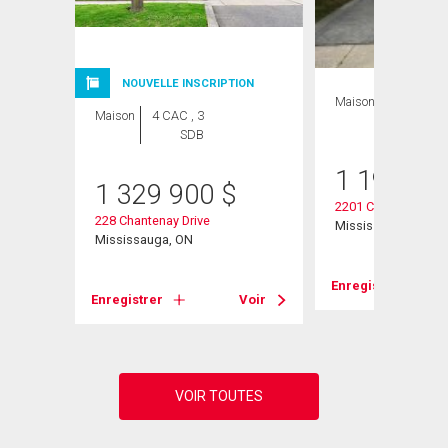
NOUVELLE INSCRIPTION
Maison
4 CAC , 2
Maison
4 CAC , 3
SDB
SDB
1 199 00
1 329 900
$
e
2201 Cliff Road
228 Chantenay Drive
Mississauga, ON
Mississauga, ON
Voir
Enregistrer
Enregistrer
Voir