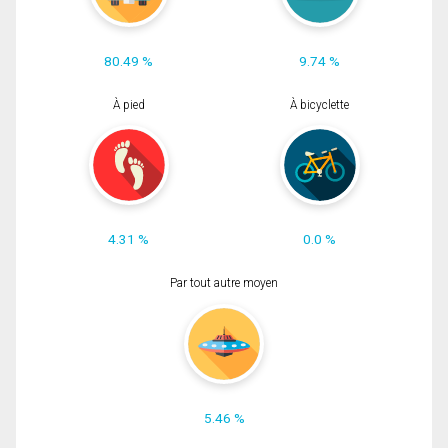
80.49 %
9.74 %
À pied
À bicyclette
4.31 %
0.0 %
Par tout autre moyen
5.46 %