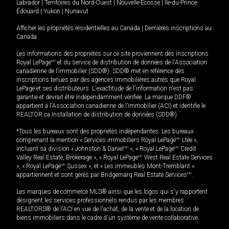
Labrador
|
Territoires du Nord-Ouest
|
Nouvelle-Écosse
|
Île-du-Prince-
Édouard
|
Yukon
|
Nunavut
Afficher les propriétés résidentielles au Canada
|
Dernières inscriptions au
Canada
Les informations des propriétés sur ce site proviennent des inscriptions
Royal LePage
MD
et du service de distribution de données de l'Association
canadienne de l’immobilier (SDD®). SDD® met en référence des
inscriptions tenues par des agences immobilières autres que Royal
LePage et ses distributeurs. L'exactitude de l'information n'est pas
garantie et devrait être indépendamment vérifiée. La marque DDF®
appartient à l'Association canadienne de l’immobilier (ACI) et identifie le
REALTOR.ca Installation de distribution de données (SDD®).
*Tous les bureaux sont des propriétés indépendantes. Les bureaux
comprenant la mention « Services immobiliers Royal LePage
MD
Ltée »,
incluant sa division « Johnston & Daniel
MD
», « Royal LePage
MD
Credit
Valley Real Estate, Brokerage », « Royal LePage
MD
West Real Estate Services
», « Royal LePage
MD
Sussex », et « Les immeubles Mont-Tremblant »
appartiennent et sont gérés par Bridgemarq Real Estate Services
MD
.
Les marques de commerce MLS® ainsi que les logos qui s'y rapportent
désignent les services professionnels rendus par les membres
REALTORS® de l'ACI en vue de l'achat, de la vente et de la location de
biens immobiliers dans le cadre d'un système de vente collaborative.