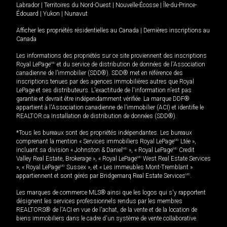
Labrador
|
Territoires du Nord-Ouest
|
Nouvelle-Écosse
|
Île-du-Prince-
Édouard
|
Yukon
|
Nunavut
Afficher les propriétés résidentielles au Canada
|
Dernières inscriptions au
Canada
Les informations des propriétés sur ce site proviennent des inscriptions
Royal LePage
MD
et du service de distribution de données de l'Association
canadienne de l’immobilier (SDD®). SDD® met en référence des
inscriptions tenues par des agences immobilières autres que Royal
LePage et ses distributeurs. L'exactitude de l'information n'est pas
garantie et devrait être indépendamment vérifiée. La marque DDF®
appartient à l'Association canadienne de l’immobilier (ACI) et identifie le
REALTOR.ca Installation de distribution de données (SDD®).
*Tous les bureaux sont des propriétés indépendantes. Les bureaux
comprenant la mention « Services immobiliers Royal LePage
MD
Ltée »,
incluant sa division « Johnston & Daniel
MD
», « Royal LePage
MD
Credit
Valley Real Estate, Brokerage », « Royal LePage
MD
West Real Estate Services
», « Royal LePage
MD
Sussex », et « Les immeubles Mont-Tremblant »
appartiennent et sont gérés par Bridgemarq Real Estate Services
MD
.
Les marques de commerce MLS® ainsi que les logos qui s'y rapportent
désignent les services professionnels rendus par les membres
REALTORS® de l'ACI en vue de l'achat, de la vente et de la location de
biens immobiliers dans le cadre d'un système de vente collaborative.