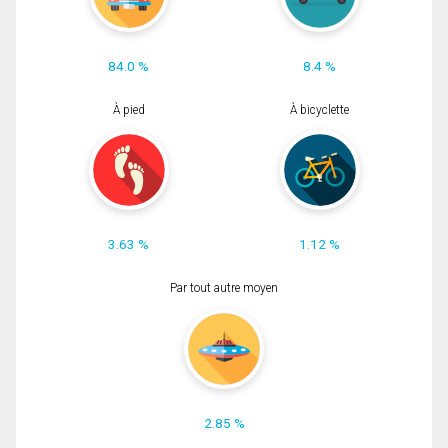
84.0 %
8.4 %
À pied
À bicyclette
3.63 %
1.12 %
Par tout autre moyen
2.85 %