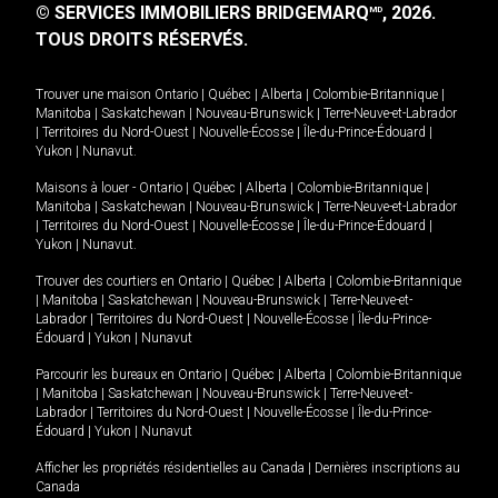
© SERVICES IMMOBILIERS BRIDGEMARQ
, 2026.
MD
TOUS DROITS RÉSERVÉS.
Trouver une maison
Ontario
|
Québec
|
Alberta
|
Colombie-Britannique
|
Manitoba
|
Saskatchewan
|
Nouveau-Brunswick
|
Terre-Neuve-et-Labrador
|
Territoires du Nord-Ouest
|
Nouvelle-Écosse
|
Île-du-Prince-Édouard
|
Yukon
|
Nunavut
.
Maisons à louer -
Ontario
|
Québec
|
Alberta
|
Colombie-Britannique
|
Manitoba
|
Saskatchewan
|
Nouveau-Brunswick
|
Terre-Neuve-et-Labrador
|
Territoires du Nord-Ouest
|
Nouvelle-Écosse
|
Île-du-Prince-Édouard
|
Yukon
|
Nunavut
.
Trouver des courtiers en
Ontario
|
Québec
|
Alberta
|
Colombie-Britannique
|
Manitoba
|
Saskatchewan
|
Nouveau-Brunswick
|
Terre-Neuve-et-
Labrador
|
Territoires du Nord-Ouest
|
Nouvelle-Écosse
|
Île-du-Prince-
Édouard
|
Yukon
|
Nunavut
Parcourir les bureaux en
Ontario
|
Québec
|
Alberta
|
Colombie-Britannique
|
Manitoba
|
Saskatchewan
|
Nouveau-Brunswick
|
Terre-Neuve-et-
Labrador
|
Territoires du Nord-Ouest
|
Nouvelle-Écosse
|
Île-du-Prince-
Édouard
|
Yukon
|
Nunavut
Afficher les propriétés résidentielles au Canada
|
Dernières inscriptions au
Canada