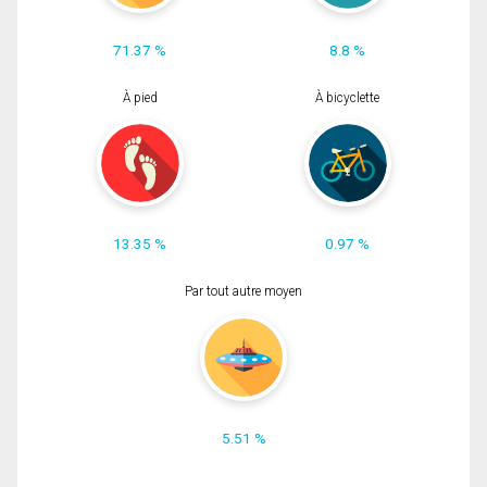
71.37 %
8.8 %
À pied
À bicyclette
13.35 %
0.97 %
Par tout autre moyen
5.51 %