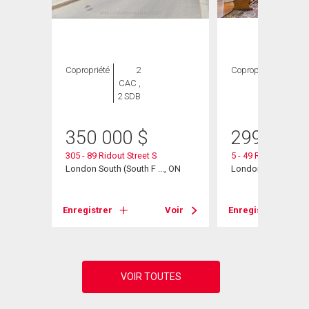
Copropriété
2
Copropriété
2
CAC ,
CAC ,
2 SDB
1 SDB
350 000
$
299 000
, ON
305 - 89 Ridout Street S
5 - 49 Ridout Street 
London South (South F ..., ON
London South (South
Voir
Enregistrer
Voir
Enregistrer