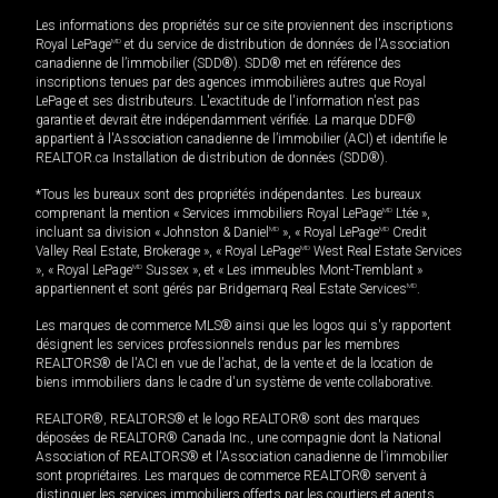
Les informations des propriétés sur ce site proviennent des inscriptions
Royal LePage
MD
et du service de distribution de données de l'Association
canadienne de l’immobilier (SDD®). SDD® met en référence des
inscriptions tenues par des agences immobilières autres que Royal
LePage et ses distributeurs. L'exactitude de l'information n'est pas
garantie et devrait être indépendamment vérifiée. La marque DDF®
appartient à l'Association canadienne de l’immobilier (ACI) et identifie le
REALTOR.ca Installation de distribution de données (SDD®).
*Tous les bureaux sont des propriétés indépendantes. Les bureaux
comprenant la mention « Services immobiliers Royal LePage
MD
Ltée »,
incluant sa division « Johnston & Daniel
MD
», « Royal LePage
MD
Credit
Valley Real Estate, Brokerage », « Royal LePage
MD
West Real Estate Services
», « Royal LePage
MD
Sussex », et « Les immeubles Mont-Tremblant »
appartiennent et sont gérés par Bridgemarq Real Estate Services
MD
.
Les marques de commerce MLS® ainsi que les logos qui s'y rapportent
désignent les services professionnels rendus par les membres
REALTORS® de l'ACI en vue de l'achat, de la vente et de la location de
biens immobiliers dans le cadre d'un système de vente collaborative.
REALTOR®, REALTORS® et le logo REALTOR® sont des marques
déposées de REALTOR® Canada Inc., une compagnie dont la National
Association of REALTORS® et l'Association canadienne de l’immobilier
sont propriétaires. Les marques de commerce REALTOR® servent à
distinguer les services immobiliers offerts par les courtiers et agents