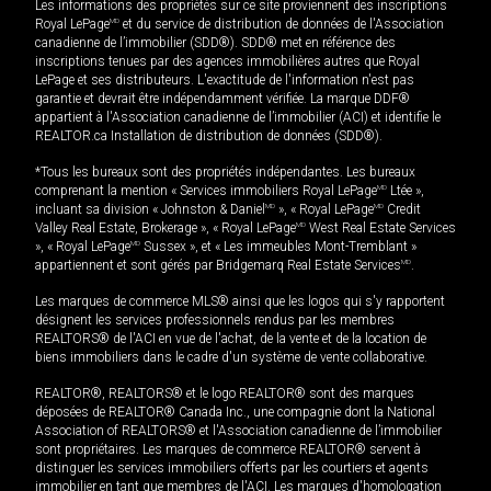
Les informations des propriétés sur ce site proviennent des inscriptions
Royal LePage
MD
et du service de distribution de données de l'Association
canadienne de l’immobilier (SDD®). SDD® met en référence des
inscriptions tenues par des agences immobilières autres que Royal
LePage et ses distributeurs. L'exactitude de l'information n'est pas
garantie et devrait être indépendamment vérifiée. La marque DDF®
appartient à l'Association canadienne de l’immobilier (ACI) et identifie le
REALTOR.ca Installation de distribution de données (SDD®).
*Tous les bureaux sont des propriétés indépendantes. Les bureaux
comprenant la mention « Services immobiliers Royal LePage
MD
Ltée »,
incluant sa division « Johnston & Daniel
MD
», « Royal LePage
MD
Credit
Valley Real Estate, Brokerage », « Royal LePage
MD
West Real Estate Services
», « Royal LePage
MD
Sussex », et « Les immeubles Mont-Tremblant »
appartiennent et sont gérés par Bridgemarq Real Estate Services
MD
.
Les marques de commerce MLS® ainsi que les logos qui s'y rapportent
désignent les services professionnels rendus par les membres
REALTORS® de l'ACI en vue de l'achat, de la vente et de la location de
biens immobiliers dans le cadre d'un système de vente collaborative.
REALTOR®, REALTORS® et le logo REALTOR® sont des marques
déposées de REALTOR® Canada Inc., une compagnie dont la National
Association of REALTORS® et l'Association canadienne de l’immobilier
sont propriétaires. Les marques de commerce REALTOR® servent à
distinguer les services immobiliers offerts par les courtiers et agents
immobilier en tant que membres de l'ACI. Les marques d'homologation