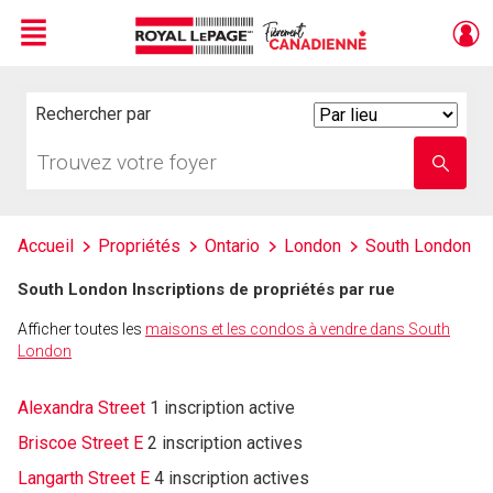
Menu
Live
En Direct
Rechercher par
Search
By
Trouvez
Entrez
votre
le
foyer
nom
de
l'école
Accueil
Propriétés
Ontario
London
South London
South London Inscriptions de propriétés par rue
Afficher toutes les
maisons et les condos à vendre dans South
London
Alexandra Street
1 inscription active
Briscoe Street E
2 inscription actives
Langarth Street E
4 inscription actives