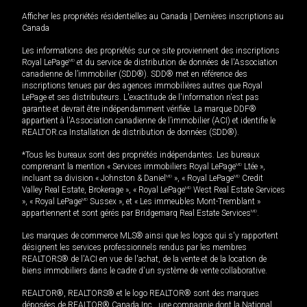
Afficher les propriétés résidentielles au Canada
|
Dernières inscriptions au
Canada
Les informations des propriétés sur ce site proviennent des inscriptions
Royal LePage
MD
et du service de distribution de données de l'Association
canadienne de l’immobilier (SDD®). SDD® met en référence des
inscriptions tenues par des agences immobilières autres que Royal
LePage et ses distributeurs. L'exactitude de l'information n'est pas
garantie et devrait être indépendamment vérifiée. La marque DDF®
appartient à l'Association canadienne de l’immobilier (ACI) et identifie le
REALTOR.ca Installation de distribution de données (SDD®).
*Tous les bureaux sont des propriétés indépendantes. Les bureaux
comprenant la mention « Services immobiliers Royal LePage
MD
Ltée »,
incluant sa division « Johnston & Daniel
MD
», « Royal LePage
MD
Credit
Valley Real Estate, Brokerage », « Royal LePage
MD
West Real Estate Services
», « Royal LePage
MD
Sussex », et « Les immeubles Mont-Tremblant »
appartiennent et sont gérés par Bridgemarq Real Estate Services
MD
.
Les marques de commerce MLS® ainsi que les logos qui s'y rapportent
désignent les services professionnels rendus par les membres
REALTORS® de l'ACI en vue de l'achat, de la vente et de la location de
biens immobiliers dans le cadre d'un système de vente collaborative.
REALTOR®, REALTORS® et le logo REALTOR® sont des marques
déposées de REALTOR® Canada Inc., une compagnie dont la National