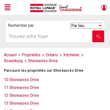
Menu
Live
En Direct
Rechercher par
Search
By
Trouvez
Entrez
votre
le
foyer
nom
de
l'école
Accueil
Propriétés
Ontario
Kitchener
Rosenburg
Shoreacres Drive
Parcourir les propriétés sur Shoreacres Drive
10 Shoreacres Drive
11 Shoreacres Drive
12 Shoreacres Drive
13 Shoreacres Drive