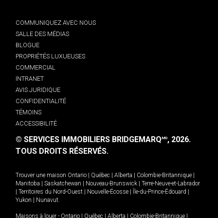
COMMUNIQUEZ AVEC NOUS
SALLE DES MÉDIAS
BLOGUE
PROPRIÉTÉS LUXUEUSES
COMMERCIAL
INTRANET
AVIS JURIDIQUE
CONFIDENTIALITÉ
TÉMOINS
ACCESSIBILITÉ
© SERVICES IMMOBILIERS BRIDGEMARQ
, 2026.
MD
TOUS DROITS RÉSERVÉS.
Trouver une maison
Ontario
|
Québec
|
Alberta
|
Colombie-Britannique
|
Manitoba
|
Saskatchewan
|
Nouveau-Brunswick
|
Terre-Neuve-et-Labrador
|
Territoires du Nord-Ouest
|
Nouvelle-Écosse
|
Île-du-Prince-Édouard
|
Yukon
|
Nunavut
.
Maisons à louer -
Ontario
|
Québec
|
Alberta
|
Colombie-Britannique
|