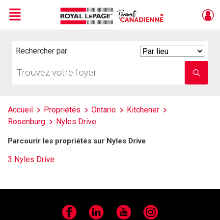
Menu
Live
En Direct
Rechercher par
Search
By
Trouvez
Entrez
votre
le
foyer
nom
de
l'école
Accueil
Propriétés
Ontario
Kitchener
Rosenburg
Nyles Drive
Parcourir les propriétés sur Nyles Drive
3 Nyles Drive
Facebook
LinkedIn
YouTube
Instagram