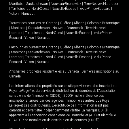
Manitoba
|
Saskatchewan
|
Nouveau-Brunswick
|
Terre-Neuve-et-Labrador
|
Territoires du Nord-Ouest
|
Nouvelle-Écosse
|
Île-du-Prince-Édouard
|
Yukon
|
Nunavut
.
Trouver des courtiers en
Ontario
|
Québec
|
Alberta
|
Colombie-Britannique
|
Manitoba
|
Saskatchewan
|
Nouveau-Brunswick
|
Terre-Neuve-et-
Labrador
|
Territoires du Nord-Ouest
|
Nouvelle-Écosse
|
Île-du-Prince-
Édouard
|
Yukon
|
Nunavut
Parcourir les bureaux en
Ontario
|
Québec
|
Alberta
|
Colombie-Britannique
|
Manitoba
|
Saskatchewan
|
Nouveau-Brunswick
|
Terre-Neuve-et-
Labrador
|
Territoires du Nord-Ouest
|
Nouvelle-Écosse
|
Île-du-Prince-
Édouard
|
Yukon
|
Nunavut
Afficher les propriétés résidentielles au Canada
|
Dernières inscriptions au
Canada
Les informations des propriétés sur ce site proviennent des inscriptions
Royal LePage
MD
et du service de distribution de données de l'Association
canadienne de l’immobilier (SDD®). SDD® met en référence des
inscriptions tenues par des agences immobilières autres que Royal
LePage et ses distributeurs. L'exactitude de l'information n'est pas
garantie et devrait être indépendamment vérifiée. La marque DDF®
appartient à l'Association canadienne de l’immobilier (ACI) et identifie le
REALTOR.ca Installation de distribution de données (SDD®).