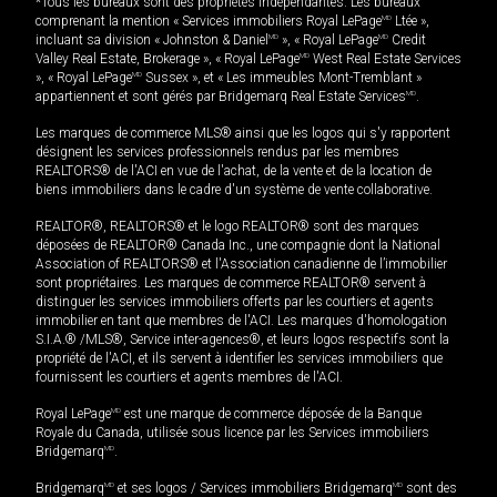
*Tous les bureaux sont des propriétés indépendantes. Les bureaux
comprenant la mention « Services immobiliers Royal LePage
MD
Ltée »,
incluant sa division « Johnston & Daniel
MD
», « Royal LePage
MD
Credit
Valley Real Estate, Brokerage », « Royal LePage
MD
West Real Estate Services
», « Royal LePage
MD
Sussex », et « Les immeubles Mont-Tremblant »
appartiennent et sont gérés par Bridgemarq Real Estate Services
MD
.
Les marques de commerce MLS® ainsi que les logos qui s'y rapportent
désignent les services professionnels rendus par les membres
REALTORS® de l'ACI en vue de l'achat, de la vente et de la location de
biens immobiliers dans le cadre d'un système de vente collaborative.
REALTOR®, REALTORS® et le logo REALTOR® sont des marques
déposées de REALTOR® Canada Inc., une compagnie dont la National
Association of REALTORS® et l'Association canadienne de l’immobilier
sont propriétaires. Les marques de commerce REALTOR® servent à
distinguer les services immobiliers offerts par les courtiers et agents
immobilier en tant que membres de l'ACI. Les marques d'homologation
S.I.A.® /MLS®, Service inter-agences®, et leurs logos respectifs sont la
propriété de l'ACI, et ils servent à identifier les services immobiliers que
fournissent les courtiers et agents membres de l'ACI.
Royal LePage
MD
est une marque de commerce déposée de la Banque
Royale du Canada, utilisée sous licence par les Services immobiliers
Bridgemarq
MD
.
Bridgemarq
MD
et ses logos / Services immobiliers Bridgemarq
MD
sont des