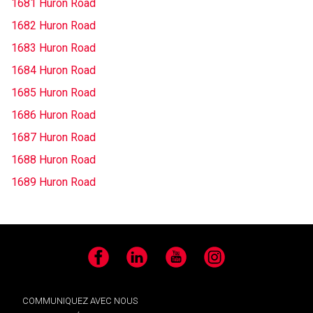
1681 Huron Road
1682 Huron Road
1683 Huron Road
1684 Huron Road
1685 Huron Road
1686 Huron Road
1687 Huron Road
1688 Huron Road
1689 Huron Road
Facebook
LinkedIn
YouTube
Instagram
COMMUNIQUEZ AVEC NOUS