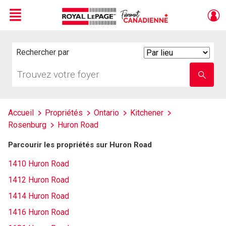
Menu
Live
En Direct
Rechercher par
Search
By
Trouvez
Entrez
votre
le
foyer
nom
de
l'école
Accueil
Propriétés
Ontario
Kitchener
Rosenburg
Huron Road
Parcourir les propriétés sur Huron Road
1410 Huron Road
1412 Huron Road
1414 Huron Road
1416 Huron Road