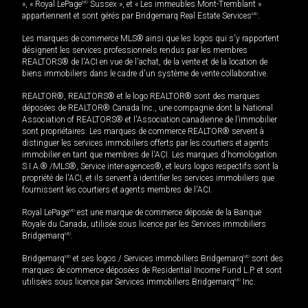
», « Royal LePage
MD
Sussex », et « Les immeubles Mont-Tremblant »
appartiennent et sont gérés par Bridgemarq Real Estate Services
MD
.
Les marques de commerce MLS® ainsi que les logos qui s'y rapportent
désignent les services professionnels rendus par les membres
REALTORS® de l'ACI en vue de l'achat, de la vente et de la location de
biens immobiliers dans le cadre d'un système de vente collaborative.
REALTOR®, REALTORS® et le logo REALTOR® sont des marques
déposées de REALTOR® Canada Inc., une compagnie dont la National
Association of REALTORS® et l'Association canadienne de l’immobilier
sont propriétaires. Les marques de commerce REALTOR® servent à
distinguer les services immobiliers offerts par les courtiers et agents
immobilier en tant que membres de l'ACI. Les marques d'homologation
S.I.A.® /MLS®, Service inter-agences®, et leurs logos respectifs sont la
propriété de l'ACI, et ils servent à identifier les services immobiliers que
fournissent les courtiers et agents membres de l'ACI.
Royal LePage
MD
est une marque de commerce déposée de la Banque
Royale du Canada, utilisée sous licence par les Services immobiliers
Bridgemarq
MD
.
Bridgemarq
MD
et ses logos / Services immobiliers Bridgemarq
MD
sont des
marques de commerce déposées de Residential Income Fund L.P. et sont
utilisées sous licence par Services immobiliers Bridgemarq
MD
Inc.