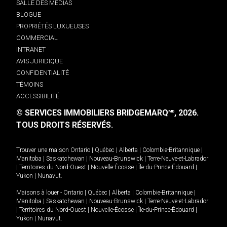
SALLE DES MÉDIAS
BLOGUE
PROPRIÉTÉS LUXUEUSES
COMMERCIAL
INTRANET
AVIS JURIDIQUE
CONFIDENTIALITÉ
TÉMOINS
ACCESSIBILITÉ
© SERVICES IMMOBILIERS BRIDGEMARQ
, 2026.
MD
TOUS DROITS RÉSERVÉS.
Trouver une maison
Ontario
|
Québec
|
Alberta
|
Colombie-Britannique
|
Manitoba
|
Saskatchewan
|
Nouveau-Brunswick
|
Terre-Neuve-et-Labrador
|
Territoires du Nord-Ouest
|
Nouvelle-Écosse
|
Île-du-Prince-Édouard
|
Yukon
|
Nunavut
.
Maisons à louer -
Ontario
|
Québec
|
Alberta
|
Colombie-Britannique
|
Manitoba
|
Saskatchewan
|
Nouveau-Brunswick
|
Terre-Neuve-et-Labrador
|
Territoires du Nord-Ouest
|
Nouvelle-Écosse
|
Île-du-Prince-Édouard
|
Yukon
|
Nunavut
.