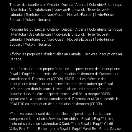
Trouver des courtiers en
Ontario
|
Québec
|
Alberta
|
Colombie-Britannique
|
Manitoba
|
Saskatchewan
|
Nouveau-Brunswick
|
Terre-Neuve-et-
Labrador
|
Territoires du Nord-Ouest
|
Nouvelle-Écosse
|
Île-du-Prince-
Édouard
|
Yukon
|
Nunavut
Parcourir les bureaux en
Ontario
|
Québec
|
Alberta
|
Colombie-Britannique
|
Manitoba
|
Saskatchewan
|
Nouveau-Brunswick
|
Terre-Neuve-et-
Labrador
|
Territoires du Nord-Ouest
|
Nouvelle-Écosse
|
Île-du-Prince-
Édouard
|
Yukon
|
Nunavut
Afficher les propriétés résidentielles au Canada
|
Dernières inscriptions au
Canada
Les informations des propriétés sur ce site proviennent des inscriptions
Royal LePage
MD
et du service de distribution de données de l'Association
canadienne de l’immobilier (SDD®). SDD® met en référence des
inscriptions tenues par des agences immobilières autres que Royal
LePage et ses distributeurs. L'exactitude de l'information n'est pas
garantie et devrait être indépendamment vérifiée. La marque DDF®
appartient à l'Association canadienne de l’immobilier (ACI) et identifie le
REALTOR.ca Installation de distribution de données (SDD®).
*Tous les bureaux sont des propriétés indépendantes. Les bureaux
comprenant la mention « Services immobiliers Royal LePage
MD
Ltée »,
incluant sa division « Johnston & Daniel
MD
», « Royal LePage
MD
Credit
Valley Real Estate, Brokerage », « Royal LePage
MD
West Real Estate Services