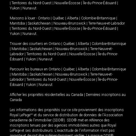
|
Territoires du Nord-Ouest
|
Nouvelle-Écosse
|
Île-du-Prince-Édouard
|
Yukon
|
Nunavut
.
Maisons à louer -
Ontario
|
Québec
|
Alberta
|
Colombie-Britannique
|
Manitoba
|
Saskatchewan
|
Nouveau-Brunswick
|
Terre-Neuve-et-Labrador
|
Territoires du Nord-Ouest
|
Nouvelle-Écosse
|
Île-du-Prince-Édouard
|
Yukon
|
Nunavut
.
Trouver des courtiers en
Ontario
|
Québec
|
Alberta
|
Colombie-Britannique
|
Manitoba
|
Saskatchewan
|
Nouveau-Brunswick
|
Terre-Neuve-et-
Labrador
|
Territoires du Nord-Ouest
|
Nouvelle-Écosse
|
Île-du-Prince-
Édouard
|
Yukon
|
Nunavut
Parcourir les bureaux en
Ontario
|
Québec
|
Alberta
|
Colombie-Britannique
|
Manitoba
|
Saskatchewan
|
Nouveau-Brunswick
|
Terre-Neuve-et-
Labrador
|
Territoires du Nord-Ouest
|
Nouvelle-Écosse
|
Île-du-Prince-
Édouard
|
Yukon
|
Nunavut
Afficher les propriétés résidentielles au Canada
|
Dernières inscriptions au
Canada
Les informations des propriétés sur ce site proviennent des inscriptions
Royal LePage
MD
et du service de distribution de données de l'Association
canadienne de l’immobilier (SDD®). SDD® met en référence des
inscriptions tenues par des agences immobilières autres que Royal
LePage et ses distributeurs. L'exactitude de l'information n'est pas
garantie et devrait être indépendamment vérifiée. La marque DDF®