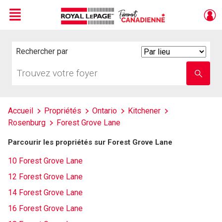
Menu
Live
En Direct
Rechercher par
Search
By
Trouvez
Entrez
votre
le
foyer
nom
de
l'école
Accueil
Propriétés
Ontario
Kitchener
Rosenburg
Forest Grove Lane
Parcourir les propriétés sur Forest Grove Lane
10 Forest Grove Lane
12 Forest Grove Lane
14 Forest Grove Lane
16 Forest Grove Lane