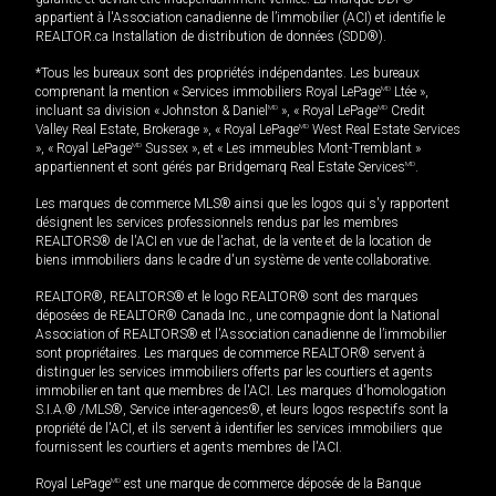
appartient à l'Association canadienne de l’immobilier (ACI) et identifie le
REALTOR.ca Installation de distribution de données (SDD®).
*Tous les bureaux sont des propriétés indépendantes. Les bureaux
comprenant la mention « Services immobiliers Royal LePage
MD
Ltée »,
incluant sa division « Johnston & Daniel
MD
», « Royal LePage
MD
Credit
Valley Real Estate, Brokerage », « Royal LePage
MD
West Real Estate Services
», « Royal LePage
MD
Sussex », et « Les immeubles Mont-Tremblant »
appartiennent et sont gérés par Bridgemarq Real Estate Services
MD
.
Les marques de commerce MLS® ainsi que les logos qui s'y rapportent
désignent les services professionnels rendus par les membres
REALTORS® de l'ACI en vue de l'achat, de la vente et de la location de
biens immobiliers dans le cadre d'un système de vente collaborative.
REALTOR®, REALTORS® et le logo REALTOR® sont des marques
déposées de REALTOR® Canada Inc., une compagnie dont la National
Association of REALTORS® et l'Association canadienne de l’immobilier
sont propriétaires. Les marques de commerce REALTOR® servent à
distinguer les services immobiliers offerts par les courtiers et agents
immobilier en tant que membres de l'ACI. Les marques d'homologation
S.I.A.® /MLS®, Service inter-agences®, et leurs logos respectifs sont la
propriété de l'ACI, et ils servent à identifier les services immobiliers que
fournissent les courtiers et agents membres de l'ACI.
Royal LePage
MD
est une marque de commerce déposée de la Banque