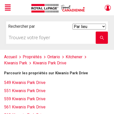
Menu
Live
En Direct
Rechercher par
Search
By
Trouvez
Entrez
votre
le
foyer
nom
de
l'école
Accueil
Propriétés
Ontario
Kitchener
Kiwanis Park
Kiwanis Park Drive
Parcourir les propriétés sur Kiwanis Park Drive
549 Kiwanis Park Drive
551 Kiwanis Park Drive
559 Kiwanis Park Drive
561 Kiwanis Park Drive