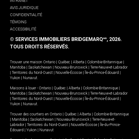
INTRANET
AVIS JURIDIQUE
CONFIDENTIALITÉ
TÉMOINS
ACCESSIBILITÉ
© SERVICES IMMOBILIERS BRIDGEMARQ
, 2026.
MD
TOUS DROITS RÉSERVÉS.
Trouver une maison
Ontario
|
Québec
|
Alberta
|
Colombie-Britannique
|
Manitoba
|
Saskatchewan
|
Nouveau-Brunswick
|
Terre-Neuve-et-Labrador
|
Territoires du Nord-Ouest
|
Nouvelle-Écosse
|
Île-du-Prince-Édouard
|
Yukon
|
Nunavut
.
Maisons à louer -
Ontario
|
Québec
|
Alberta
|
Colombie-Britannique
|
Manitoba
|
Saskatchewan
|
Nouveau-Brunswick
|
Terre-Neuve-et-Labrador
|
Territoires du Nord-Ouest
|
Nouvelle-Écosse
|
Île-du-Prince-Édouard
|
Yukon
|
Nunavut
.
Trouver des courtiers en
Ontario
|
Québec
|
Alberta
|
Colombie-Britannique
|
Manitoba
|
Saskatchewan
|
Nouveau-Brunswick
|
Terre-Neuve-et-
Labrador
|
Territoires du Nord-Ouest
|
Nouvelle-Écosse
|
Île-du-Prince-
Édouard
|
Yukon
|
Nunavut