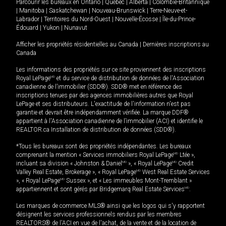
Parcourir les bureaux en
Ontario
|
Québec
|
Alberta
|
Colombie-Britannique
|
Manitoba
|
Saskatchewan
|
Nouveau-Brunswick
|
Terre-Neuve-et-
Labrador
|
Territoires du Nord-Ouest
|
Nouvelle-Écosse
|
Île-du-Prince-
Édouard
|
Yukon
|
Nunavut
Afficher les propriétés résidentielles au Canada
|
Dernières inscriptions au
Canada
Les informations des propriétés sur ce site proviennent des inscriptions
Royal LePage
MD
et du service de distribution de données de l'Association
canadienne de l’immobilier (SDD®). SDD® met en référence des
inscriptions tenues par des agences immobilières autres que Royal
LePage et ses distributeurs. L'exactitude de l'information n'est pas
garantie et devrait être indépendamment vérifiée. La marque DDF®
appartient à l'Association canadienne de l’immobilier (ACI) et identifie le
REALTOR.ca Installation de distribution de données (SDD®).
*Tous les bureaux sont des propriétés indépendantes. Les bureaux
comprenant la mention « Services immobiliers Royal LePage
MD
Ltée »,
incluant sa division « Johnston & Daniel
MD
», « Royal LePage
MD
Credit
Valley Real Estate, Brokerage », « Royal LePage
MD
West Real Estate Services
», « Royal LePage
MD
Sussex », et « Les immeubles Mont-Tremblant »
appartiennent et sont gérés par Bridgemarq Real Estate Services
MD
.
Les marques de commerce MLS® ainsi que les logos qui s'y rapportent
désignent les services professionnels rendus par les membres
REALTORS® de l'ACI en vue de l'achat, de la vente et de la location de