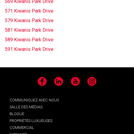
569 Kiwanis Park Drive
571 Kiwanis Park Drive
579 Kiwanis Park Drive
581 Kiwanis Park Drive
589 Kiwanis Park Drive
591 Kiwanis Park Drive
Facebook
LinkedIn
YouTube
Instagram
COMMUNIQUEZ AVEC NOUS
SALLE DES MÉDIAS
BLOGUE
PROPRIÉTÉS LUXUEUSES
COMMERCIAL