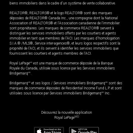
biens immobiliers dans le cadre d'un système de vente collaborative.
REALTOR®, REALTORS® et le logo REALTOR® sont des marques
déposées de REALTOR® Canada Inc., une compagnie dont la National
Association of REALTORS® et l'Association canadienne de l’immobilier
sont propriétaires. Les marques de commerce REALTOR® servent à
distinguer les services immobiliers offerts par les courtiers et agents
immobilier en tant que membres de l'ACI. Les marques d'homologation
S.I.A.® /MLS®, Service inter-agences®, et leurs logos respectifs sont la
propriété de l'ACI, et ils servent à identifier les services immobiliers que
fournissent les courtiers et agents membres de l'ACI.
Royal LePage
MD
est une marque de commerce déposée de la Banque
Royale du Canada, utilisée sous licence par les Services immobiliers
Bridgemarq
MD
.
Bridgemarq
MD
et ses logos / Services immobiliers Bridgemarq
MD
sont des
marques de commerce déposées de Residential Income Fund L.P. et sont
utilisées sous licence par Services immobiliers Bridgemarq
MD
Inc.
Découvrez la nouvelle application
MD
Royal LePage