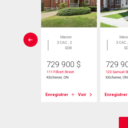
issement
Maison
Mais
3 CAC , 2
3 CAC ,
SDB
S
99 000
$
ison Avenue N
729 900
$
729 9
er, ON
111 Filbert Street
123 Samuel St
Kitchener, ON
Kitchener, ON
strer
Voir
Enregistrer
Voir
Enregistrer