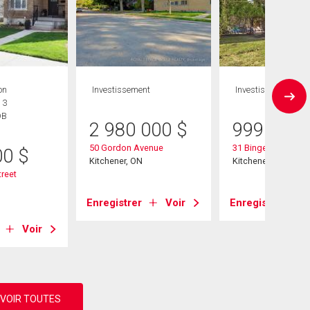
on
Investissement
Investissement
 3
DB
2 980 000
$
999 000
50 Gordon Avenue
31 Bingeman Street
00
$
Kitchener, ON
Kitchener, ON
reet
Enregistrer
Voir
Enregistrer
Voir