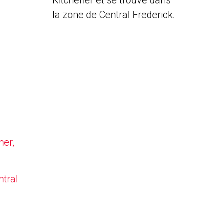
Kitchener et se trouve dans
la zone de Central Frederick.
ner,
ntral