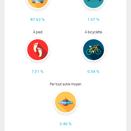
87.62 %
1.07 %
À pied
À bicyclette
7.31 %
0.54 %
Par tout autre moyen
3.46 %