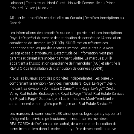
Labrador
|
Territoires du Nord-Ouest
|
Nouvelle-Écosse
|
Île-du-Prince-
Édouard
|
Yukon
|
Nunavut
Afficher les propriétés résidentielles au Canada
|
Dernières inscriptions au
Canada
Les informations des propriétés sur ce site proviennent des inscriptions
Royal LePage
MD
et du service de distribution de données de l'Association
canadienne de l’immobilier (SDD®). SDD® met en référence des
inscriptions tenues par des agences immobilières autres que Royal
LePage et ses distributeurs. L'exactitude de l'information n'est pas
garantie et devrait être indépendamment vérifiée. La marque DDF®
appartient à l'Association canadienne de l’immobilier (ACI) et identifie le
REALTOR.ca Installation de distribution de données (SDD®).
*Tous les bureaux sont des propriétés indépendantes. Les bureaux
comprenant la mention « Services immobiliers Royal LePage
MD
Ltée »,
incluant sa division « Johnston & Daniel
MD
», « Royal LePage
MD
Credit
Valley Real Estate, Brokerage », « Royal LePage
MD
West Real Estate Services
», « Royal LePage
MD
Sussex », et « Les immeubles Mont-Tremblant »
appartiennent et sont gérés par Bridgemarq Real Estate Services
MD
.
Les marques de commerce MLS® ainsi que les logos qui s'y rapportent
désignent les services professionnels rendus par les membres
REALTORS® de l'ACI en vue de l'achat, de la vente et de la location de
biens immobiliers dans le cadre d'un système de vente collaborative.