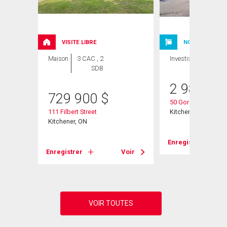
VISITE LIBRE
NOUVELLE INSC
Maison
3 CAC , 2
Investissement
SDB
2 980 00
729 900
$
50 Gordon Avenue
111 Filbert Street
Kitchener, ON
404
Kitchener, ON
Enregistrer
Enregistrer
Voir
Voir