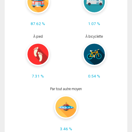
87.62 %
1.07 %
À pied
À bicyclette
7.31 %
0.54 %
Par tout autre moyen
3.46 %