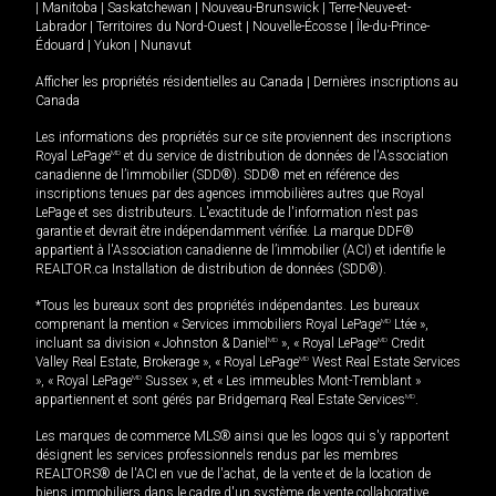
|
Manitoba
|
Saskatchewan
|
Nouveau-Brunswick
|
Terre-Neuve-et-
Labrador
|
Territoires du Nord-Ouest
|
Nouvelle-Écosse
|
Île-du-Prince-
Édouard
|
Yukon
|
Nunavut
Afficher les propriétés résidentielles au Canada
|
Dernières inscriptions au
Canada
Les informations des propriétés sur ce site proviennent des inscriptions
Royal LePage
MD
et du service de distribution de données de l'Association
canadienne de l’immobilier (SDD®). SDD® met en référence des
inscriptions tenues par des agences immobilières autres que Royal
LePage et ses distributeurs. L'exactitude de l'information n'est pas
garantie et devrait être indépendamment vérifiée. La marque DDF®
appartient à l'Association canadienne de l’immobilier (ACI) et identifie le
REALTOR.ca Installation de distribution de données (SDD®).
*Tous les bureaux sont des propriétés indépendantes. Les bureaux
comprenant la mention « Services immobiliers Royal LePage
MD
Ltée »,
incluant sa division « Johnston & Daniel
MD
», « Royal LePage
MD
Credit
Valley Real Estate, Brokerage », « Royal LePage
MD
West Real Estate Services
», « Royal LePage
MD
Sussex », et « Les immeubles Mont-Tremblant »
appartiennent et sont gérés par Bridgemarq Real Estate Services
MD
.
Les marques de commerce MLS® ainsi que les logos qui s'y rapportent
désignent les services professionnels rendus par les membres
REALTORS® de l'ACI en vue de l'achat, de la vente et de la location de
biens immobiliers dans le cadre d'un système de vente collaborative.