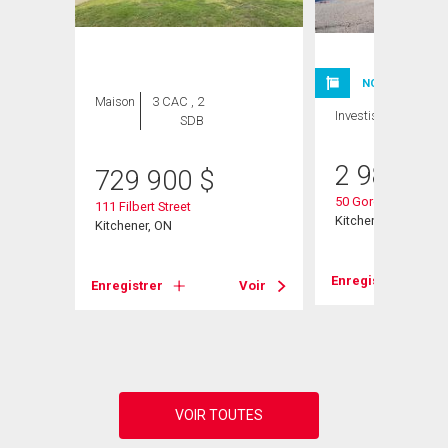
NOUVELLE INSC
Maison
3 CAC , 2
Investissement
SDB
2 980 00
729 900
$
50 Gordon Avenue
111 Filbert Street
Kitchener, ON
Kitchener, ON
Voir
Enregistrer
Enregistrer
Voir