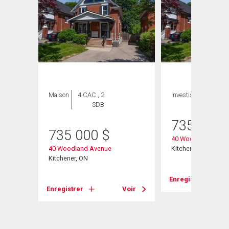
Maison
4 CAC , 2
Investissement
SDB
735 000
735 000
$
40 Woodland Aven
40 Woodland Avenue
Kitchener, ON
Kitchener, ON
Enregistrer
Voir
Enregistrer
Voir