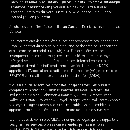
Parcourir les bureaux en
Ontario
|
Québec
|
Alberta
|
Colombie-Britannique
|
Manitoba
|
Saskatchewan
|
Nouveau-Brunswick
|
Terre-Neuve-et-
Labrador
|
Territoires du Nord-Ouest
|
Nouvelle-Écosse
|
Île-du-Prince-
Édouard
|
Yukon
|
Nunavut
Afficher les propriétés résidentielles au Canada
|
Dernières inscriptions au
Canada
Les informations des propriétés sur ce site proviennent des inscriptions
Royal LePage
MD
et du service de distribution de données de l'Association
canadienne de l’immobilier (SDD®). SDD® met en référence des
inscriptions tenues par des agences immobilières autres que Royal
LePage et ses distributeurs. L'exactitude de l'information n'est pas
garantie et devrait être indépendamment vérifiée. La marque DDF®
appartient à l'Association canadienne de l’immobilier (ACI) et identifie le
REALTOR.ca Installation de distribution de données (SDD®).
*Tous les bureaux sont des propriétés indépendantes. Les bureaux
comprenant la mention « Services immobiliers Royal LePage
MD
Ltée »,
incluant sa division « Johnston & Daniel
MD
», « Royal LePage
MD
Credit
Valley Real Estate, Brokerage », « Royal LePage
MD
West Real Estate Services
», « Royal LePage
MD
Sussex », et « Les immeubles Mont-Tremblant »
appartiennent et sont gérés par Bridgemarq Real Estate Services
MD
.
Les marques de commerce MLS® ainsi que les logos qui s'y rapportent
désignent les services professionnels rendus par les membres
REALTORS® de l'ACI en vue de l'achat, de la vente et de la location de