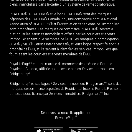
biens immobiliers dans le cadre d'un système de vente collaborative.
REALTOR®, REALTORS® et le logo REALTOR® sont des marques
déposées de REALTOR® Canada Inc., une compagnie dont la National
Association of REALTORS® et l'Association canadienne de l’immobilier
sont propriétaires. Les marques de commerce REALTOR® servent à
distinguer les services immobiliers offerts par les courtiers et agents
immobilier en tant que membres de l'ACI. Les marques d'homologation
S.I.A.® /MLS®, Service inter-agences®, et leurs logos respectifs sont la
propriété de l'ACI, et ils servent à identifier les services immobiliers que
fournissent les courtiers et agents membres de l'ACI.
Royal LePage
MD
est une marque de commerce déposée de la Banque
Royale du Canada, utilisée sous licence par les Services immobiliers
Bridgemarq
MD
.
Bridgemarq
MD
et ses logos / Services immobiliers Bridgemarq
MD
sont des
marques de commerce déposées de Residential Income Fund L.P. et sont
utilisées sous licence par Services immobiliers Bridgemarq
MD
Inc.
Découvrez la nouvelle application
MD
Royal LePage