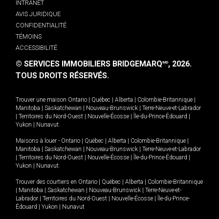
INTRANET
AVIS JURIDIQUE
CONFIDENTIALITÉ
TÉMOINS
ACCESSIBILITÉ
© SERVICES IMMOBILIERS BRIDGEMARQ
, 2026.
MD
TOUS DROITS RÉSERVÉS.
Trouver une maison
Ontario
|
Québec
|
Alberta
|
Colombie-Britannique
|
Manitoba
|
Saskatchewan
|
Nouveau-Brunswick
|
Terre-Neuve-et-Labrador
|
Territoires du Nord-Ouest
|
Nouvelle-Écosse
|
Île-du-Prince-Édouard
|
Yukon
|
Nunavut
.
Maisons à louer -
Ontario
|
Québec
|
Alberta
|
Colombie-Britannique
|
Manitoba
|
Saskatchewan
|
Nouveau-Brunswick
|
Terre-Neuve-et-Labrador
|
Territoires du Nord-Ouest
|
Nouvelle-Écosse
|
Île-du-Prince-Édouard
|
Yukon
|
Nunavut
.
Trouver des courtiers en
Ontario
|
Québec
|
Alberta
|
Colombie-Britannique
|
Manitoba
|
Saskatchewan
|
Nouveau-Brunswick
|
Terre-Neuve-et-
Labrador
|
Territoires du Nord-Ouest
|
Nouvelle-Écosse
|
Île-du-Prince-
Édouard
|
Yukon
|
Nunavut