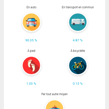
En auto
En transport en commun
90.35 %
4.87 %
À pied
À bicyclette
1.03 %
0.15 %
Par tout autre moyen